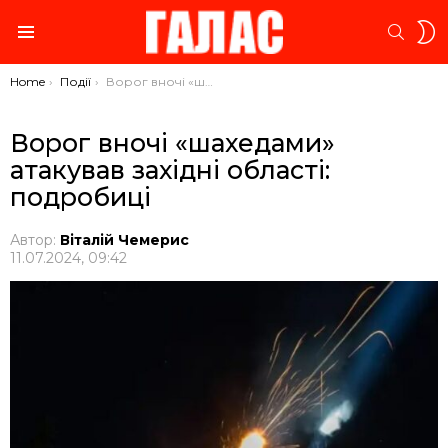
S
SEARC
S
Menu
You are here:
Home
Події
Ворог вночі «шахедами» атакував західні області: подробиці
Ворог вночі «шахедами»
атакував західні області:
подробиці
Автор:
Віталій Чемерис
11.07.2024, 09:42