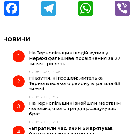
F
T
W
V
a
e
h
i
c
l
a
b
НОВИНИ
На Тернопільщині водій купив у
e
e
t
e
мережі фальшиве посвідчення за 27
тисяч гривень
b
g
s
r
07.08.2026, 14:05
Ні взуття, ні грошей: жителька
o
r
A
Тернопільського району втратила 63
тисячі
07.08.2026, 13:17
o
a
p
На Тернопільщині знайшли мертвим
чоловіка, якого три дні розшукував
k
m
p
брат
07.08.2026, 12:02
«Втратили час, який би врятував
його»: дружина ветерана