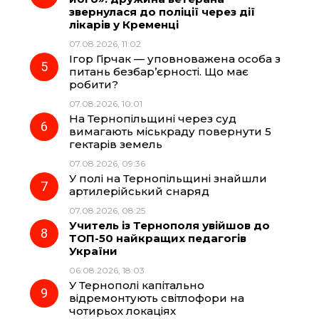
звернулася до поліції через дії
лікарів у Кременці
07.08.2026, 11:02
Ігор Гірчак — уповноважена особа з
питань безбар’єрності. Що має
робити?
07.08.2026, 10:01
На Тернопільщині через суд
вимагають міськраду повернути 5
гектарів земель
07.08.2026, 09:36
У полі на Тернопільщині знайшли
артилерійський снаряд
07.08.2026, 08:25
Учитель із Тернополя увійшов до
ТОП-50 найкращих педагогів
України
06.08.2026, 18:03
У Тернополі капітально
відремонтують світлофори на
чотирьох локаціях