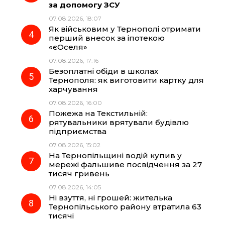
за допомогу ЗСУ
k
m
p
07.08.2026, 18:07
Як військовим у Тернополі отримати
перший внесок за іпотекою
«єОселя»
07.08.2026, 17:16
Безоплатні обіди в школах
Тернополя: як виготовити картку для
харчування
07.08.2026, 16:00
Пожежа на Текстильній:
рятувальники врятували будівлю
підприємства
07.08.2026, 15:02
На Тернопільщині водій купив у
мережі фальшиве посвідчення за 27
тисяч гривень
07.08.2026, 14:05
Ні взуття, ні грошей: жителька
Тернопільського району втратила 63
тисячі