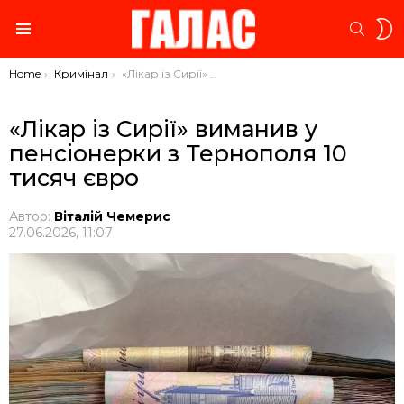
S
SEARC
S
Menu
You are here:
Home
Кримінал
«Лікар із Сирії» виманив у пенсіонерки з Тернополя 10 тисяч євро
«Лікар із Сирії» виманив у
пенсіонерки з Тернополя 10
тисяч євро
Автор:
Віталій Чемерис
27.06.2026, 11:07