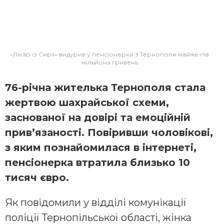
«Лікар із Сирії» видурив у пенсіонерки з Тернополя майже пів
мільйона гривень
76-річна жителька Тернополя стала
жертвою шахрайської схеми,
заснованої на довірі та емоційній
прив’язаності. Повіривши чоловікові,
з яким познайомилася в інтернеті,
пенсіонерка втратила близько 10
тисяч євро.
Як повідомили у відділі комунікації
поліції Тернопільської області, жінка