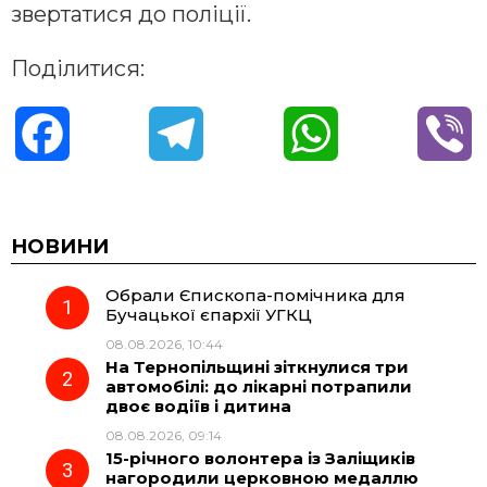
звертатися до поліції.
Поділитися:
F
T
W
V
a
e
h
i
c
l
a
b
НОВИНИ
Обрали Єпископа-помічника для
e
e
t
e
Бучацької єпархії УГКЦ
08.08.2026, 10:44
b
g
s
r
На Тернопільщині зіткнулися три
автомобілі: до лікарні потрапили
o
r
A
двоє водіїв і дитина
08.08.2026, 09:14
15-річного волонтера із Заліщиків
o
a
p
нагородили церковною медаллю