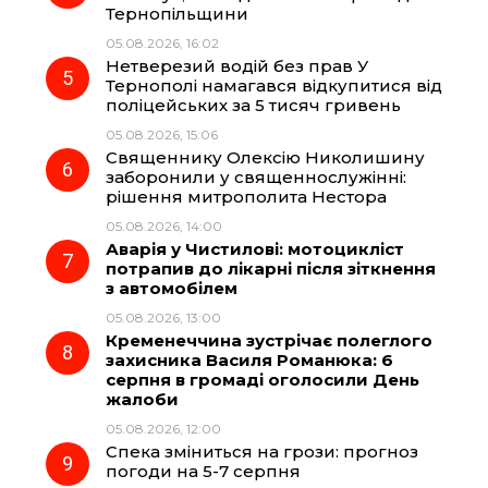
Тернопільщини
05.08.2026, 16:02
Нетверезий водій без прав У
Тернополі намагався відкупитися від
поліцейських за 5 тисяч гривень
05.08.2026, 15:06
Священнику Олексію Николишину
заборонили у священнослужінні:
рішення митрополита Нестора
05.08.2026, 14:00
Аварія у Чистилові: мотоцикліст
потрапив до лікарні після зіткнення
з автомобілем
05.08.2026, 13:00
Кременеччина зустрічає полеглого
захисника Василя Романюка: 6
серпня в громаді оголосили День
жалоби
05.08.2026, 12:00
Спека зміниться на грози: прогноз
погоди на 5-7 серпня