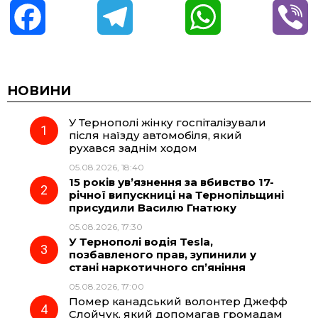
F
T
W
V
a
e
h
i
c
l
a
b
НОВИНИ
У Тернополі жінку госпіталізували
e
e
t
e
після наїзду автомобіля, який
рухався заднім ходом
b
g
s
r
05.08.2026, 18:40
15 років ув’язнення за вбивство 17-
o
r
A
річної випускниці на Тернопільщині
присудили Василю Гнатюку
05.08.2026, 17:30
o
a
p
У Тернополі водія Tesla,
позбавленого прав, зупинили у
k
m
p
стані наркотичного сп’яніння
05.08.2026, 17:00
Помер канадський волонтер Джефф
Слойчук, який допомагав громадам