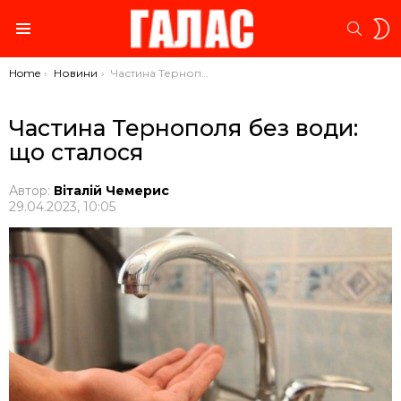
S
SEARC
S
Menu
You are here:
Home
Новини
Частина Тернополя без води: що сталося
Частина Тернополя без води:
що сталося
Автор:
Віталій Чемерис
29.04.2023, 10:05