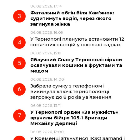
06.08.2026, 17:14
o
a
p
Фатальний обгін біля Кам’янок:
судитимуть водія, через якого
k
m
p
загинула жінка
06.08.2026, 16:09
У Тернополі планують встановити 12
сонячних станцій у школах і садках
06.08.2026, 15:19
Яблучний Спас у Тернополі: віряни
освячували кошики з фруктами та
медом
06.08.2026, 14:00
Забрала сумку з телефоном і
викинула ключі: тернополянці
загрожує до 8 років ув’язнення
06.08.2026, 13:11
У Тернополі орден «За мужність»
вручили бійцю 105-ї бригади
Михайлу Дерлиці
06.08.2026, 12:00
У Кременці зіткнулися IKSO Samand і