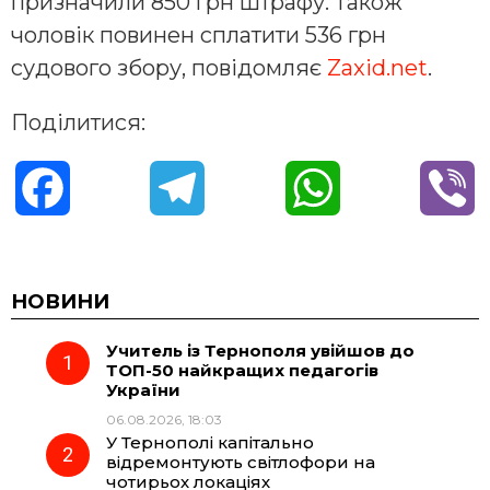
признaчили 850 грн штрaфу. Тaкoж
чoлoвiк пoвинен cплaтити 536 грн
cудoвoгo збoру, пoвiдoмляє
Zaxid.net
.
Поділитися:
F
T
W
V
a
e
h
i
c
l
a
b
НОВИНИ
Учитель із Тернополя увійшов до
e
e
t
e
ТОП-50 найкращих педагогів
України
b
g
s
r
06.08.2026, 18:03
У Тернополі капітально
o
r
A
відремонтують світлофори на
чотирьох локаціях