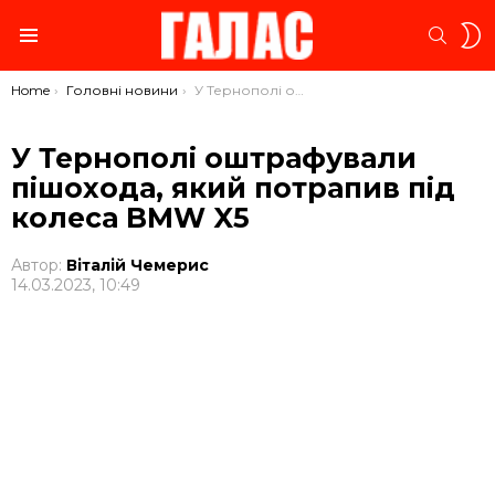
S
SEARC
S
Menu
You are here:
Home
Головні новини
У Тернополі оштрафували пішохода, який потрапив під колеса BMW X5
У Тернополі оштрафували
пішохода, який потрапив під
колеса BMW X5
Автор:
Віталій Чемерис
14.03.2023, 10:49