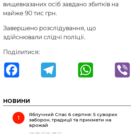
вищевказаних осіб завдано збитків на
майже 90 тис грн.
Завершено розслідування, що
здійснювали слідчі поліції.
Поділитися:
F
T
W
V
a
e
h
i
c
l
a
b
НОВИНИ
Яблучний Спас 6 серпня: 5 суворих
e
e
t
e
заборон, традиції та прикмети на
врожай
b
g
s
r
06.08.2026, 08:01