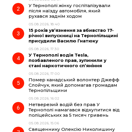
У Тернополі жінку госпіталізували
o
r
A
після наїзду автомобіля, який
рухався заднім ходом
05.08.2026, 18:40
o
a
p
15 років ув’язнення за вбивство 17-
річної випускниці на Тернопільщині
k
m
p
присудили Василю Гнатюку
05.08.2026, 17:30
У Тернополі водія Tesla,
позбавленого прав, зупинили у
стані наркотичного сп’яніння
05.08.2026, 17:00
Помер канадський волонтер Джефф
Слойчук, який допомагав громадам
Тернопільщини
05.08.2026, 16:02
Нетверезий водій без прав У
Тернополі намагався відкупитися від
поліцейських за 5 тисяч гривень
05.08.2026, 15:06
Священнику Олексію Николишину