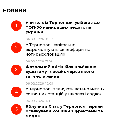
c
l
a
b
НОВИНИ
Учитель із Тернополя увійшов до
e
e
t
e
ТОП-50 найкращих педагогів
України
b
g
s
r
06.08.2026, 18:03
У Тернополі капітально
o
r
A
відремонтують світлофори на
чотирьох локаціях
06.08.2026, 17:14
o
a
p
Фатальний обгін біля Кам’янок:
судитимуть водія, через якого
k
m
p
загинула жінка
06.08.2026, 16:09
У Тернополі планують встановити 12
сонячних станцій у школах і садках
06.08.2026, 15:19
Яблучний Спас у Тернополі: віряни
освячували кошики з фруктами та
медом