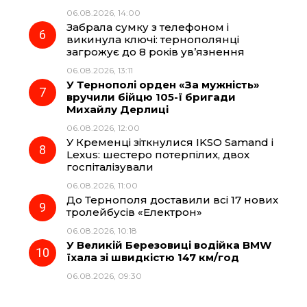
06.08.2026, 14:00
Забрала сумку з телефоном і
викинула ключі: тернополянці
загрожує до 8 років ув’язнення
06.08.2026, 13:11
У Тернополі орден «За мужність»
вручили бійцю 105-ї бригади
Михайлу Дерлиці
06.08.2026, 12:00
У Кременці зіткнулися IKSO Samand і
Lexus: шестеро потерпілих, двох
госпіталізували
06.08.2026, 11:00
До Тернополя доставили всі 17 нових
тролейбусів «Електрон»
06.08.2026, 10:18
У Великій Березовиці водійка BMW
їхала зі швидкістю 147 км/год
06.08.2026, 09:30