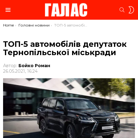
S
SEARC
S
Menu
You are here:
Home
Головні новини
ТОП-5 автомобілів депутаток Тернопільської міськради
ТОП-5 автомобілів депутаток
Тернопільської міськради
Автор:
Бойко Роман
26.05.2021, 16:24