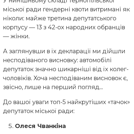
У нинішньому складі Тернопільської
міської ради гендерні квоти витримані як
ніколи: майже третина депутатського
корпусу — 13 з 42-ох народних обранців
— жінки.
А заглянувши в їх декларації ми дійшли
несподіваного висновку: автомобілі
депутаток значно шикарніші від їх колег-
чоловіків. Хоча несподіваним висновок є,
звісно, лише на перший погляд…
До вашої уваги топ-5 найкрутіших «тачок»
депутаток міської ради:
Олеся Чванкіна