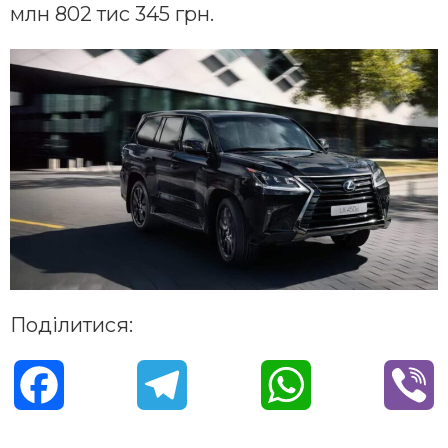
млн 802 тис 345 грн.
Поділитися:
F
T
W
V
a
e
h
i