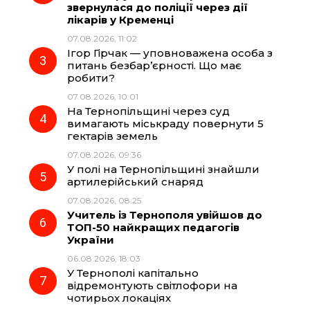
звернулася до поліції через дії
лікарів у Кременці
o
a
p
07.08.2026, 11:02
Ігор Гірчак — уповноважена особа з
k
m
p
питань безбар’єрності. Що має
робити?
07.08.2026, 10:01
На Тернопільщині через суд
вимагають міськраду повернути 5
гектарів земель
07.08.2026, 09:36
У полі на Тернопільщині знайшли
артилерійський снаряд
07.08.2026, 08:25
Учитель із Тернополя увійшов до
ТОП-50 найкращих педагогів
України
06.08.2026, 18:03
У Тернополі капітально
відремонтують світлофори на
чотирьох локаціях