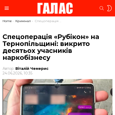
S
SEARC
S
Menu
You are here:
Home
Кримінал
Спецоперація «Рубікон» на Тернопільщині: викрито десятьох учасників наркобізнесу
Спецоперація «Рубікон» на
Тернопільщині: викрито
десятьох учасників
наркобізнесу
Автор:
Віталій Чемерис
24.06.2026, 10:35