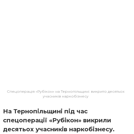
Спецоперація «Рубікон» на Тернопільщині: викрито десятьох
учасників наркобізнесу
На Тернопільщині під час
спецоперації «Рубікон» викрили
десятьох учасників наркобізнесу.