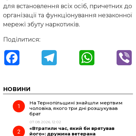
для встановлення всіх осіб, причетних до
організації та функціонування незаконної
мережі збуту наркотиків.
Поділитися:
F
T
W
V
a
e
h
i
c
l
a
b
НОВИНИ
На Тернопільщині знайшли мертвим
e
e
t
e
чоловіка, якого три дні розшукував
брат
b
g
s
r
07.08.2026, 12:02
«Втратили час, який би врятував
o
r
A
його»: дружина ветерана