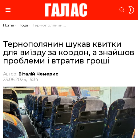
S
SEARC
S
Menu
You are here:
Home
Події
Тернополянин шукав квитки для виїзду за кордон, а знайшов проблеми і втратив гроші
Тернополянин шукав квитки
для виїзду за кордон, а знайшов
проблеми і втратив гроші
Автор:
Віталій Чемерис
23.06.2026, 15:34