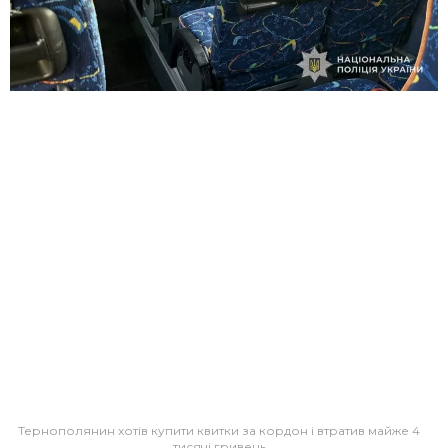
Тернополянин хотів купити квитки за кордон і втратив майже 4
тисячі гривень