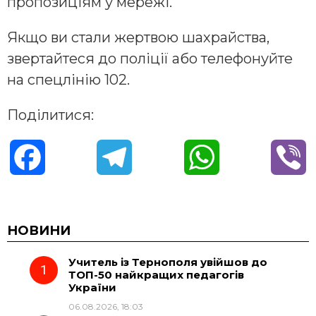
пропозиціям у мережі.
Якщо ви стали жертвою шахрайства,
звертайтеся до поліції або телефонуйте
на спецлінію 102.
Поділитися:
F
T
W
V
a
e
h
i
c
l
a
b
НОВИНИ
Учитель із Тернополя увійшов до
e
e
t
e
ТОП-50 найкращих педагогів
України
b
g
s
r
06.08.2026, 18:03