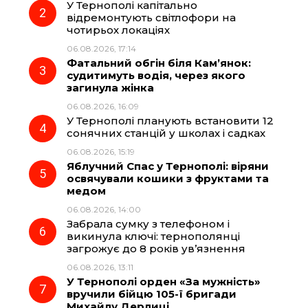
У Тернополі капітально
o
r
A
відремонтують світлофори на
чотирьох локаціях
06.08.2026, 17:14
o
a
p
Фатальний обгін біля Кам’янок:
судитимуть водія, через якого
k
m
p
загинула жінка
06.08.2026, 16:09
У Тернополі планують встановити 12
сонячних станцій у школах і садках
06.08.2026, 15:19
Яблучний Спас у Тернополі: віряни
освячували кошики з фруктами та
медом
06.08.2026, 14:00
Забрала сумку з телефоном і
викинула ключі: тернополянці
загрожує до 8 років ув’язнення
06.08.2026, 13:11
У Тернополі орден «За мужність»
вручили бійцю 105-ї бригади
Михайлу Дерлиці