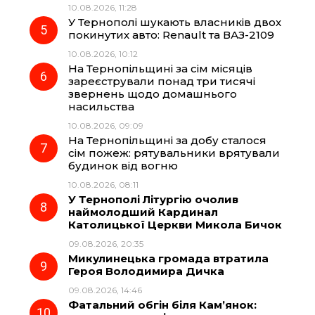
10.08.2026, 11:28
У Тернополі шукають власників двох
покинутих авто: Renault та ВАЗ-2109
10.08.2026, 10:12
На Тернопільщині за сім місяців
зареєстрували понад три тисячі
звернень щодо домашнього
насильства
10.08.2026, 09:09
На Тернопільщині за добу сталося
сім пожеж: рятувальники врятували
будинок від вогню
10.08.2026, 08:11
У Тернополі Літургію очолив
наймолодший Кардинал
Католицької Церкви Микола Бичок
09.08.2026, 20:35
Микулинецька громада втратила
Героя Володимира Дичка
09.08.2026, 14:46
Фатальний обгін біля Кам’янок: