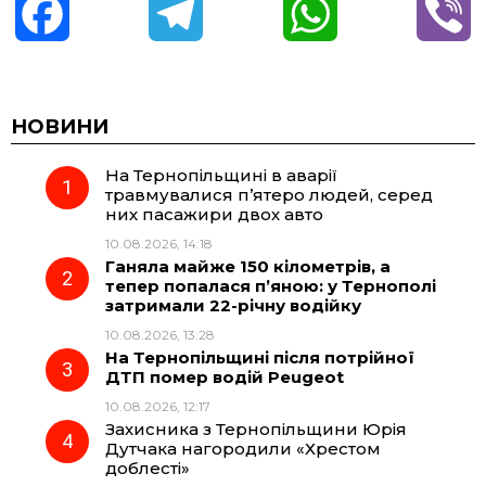
F
T
W
V
a
e
h
i
c
l
a
b
НОВИНИ
На Тернопільщині в аварії
e
e
t
e
травмувалися п’ятеро людей, серед
них пасажири двох авто
b
g
s
r
10.08.2026, 14:18
Ганяла майже 150 кілометрів, а
o
r
A
тепер попалася п’яною: у Тернополі
затримали 22-річну водійку
10.08.2026, 13:28
o
a
p
На Тернопільщині після потрійної
ДТП помер водій Peugeot
k
m
p
10.08.2026, 12:17
Захисника з Тернопільщини Юрія
Дутчака нагородили «Хрестом
доблесті»