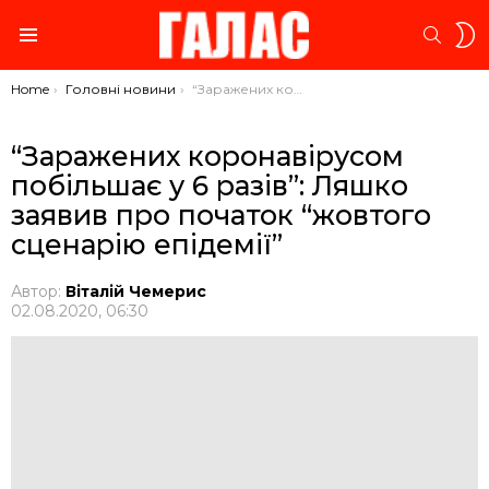
S
SEARC
S
Menu
You are here:
Home
Головні новини
“Заражених коронавірусом побільшає у 6 разів”: Ляшко заявив про початок “жовтого сценарію епідемії”
“Заражених коронавірусом
побільшає у 6 разів”: Ляшко
заявив про початок “жовтого
сценарію епідемії”
Автор:
Віталій Чемерис
02.08.2020, 06:30