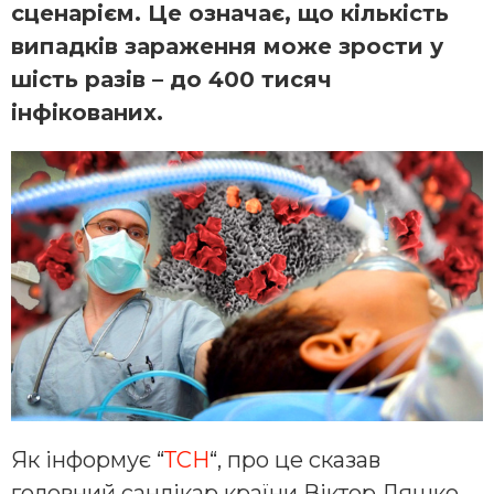
сценарієм. Це означає, що кількість
випадків зараження може зрости у
шість разів – до 400 тисяч
інфікованих.
Як інформує “
ТСН
“, про це сказав
головний санлікар країни Віктор Ляшко