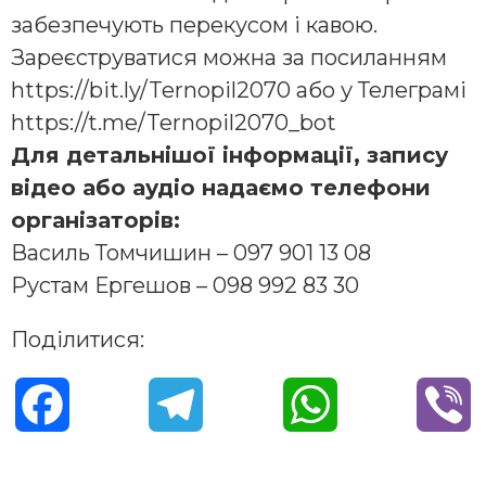
забезпечують перекусом і кавою.
Зареєструватися можна за посиланням
https://bit.ly/Ternopil2070 або у Телеграмі
https://t.me/Ternopil2070_bot
Для детальнішої інформації, запису
відео або аудіо надаємо телефони
організаторів:
Василь Томчишин – 097 901 13 08
Рустам Ергешов – 098 992 83 30
Поділитися:
F
T
W
V
a
e
h
i