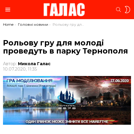
S
SEARC
S
Menu
You are here:
Home
Головні новини
Рольову гру для молоді проведуть в парку Тернополя
Рольову гру для молоді
проведуть в парку Тернополя
Автор:
Микола Галас
10.07.2020, 11:35