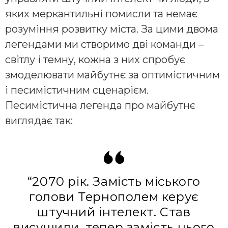
яких меркантильні помисли та немає
розуміння розвитку міста. За цими двома
легендами ми створимо дві команди –
світлу і темну, кожна з них спробує
змоделювати майбутнє за оптимістичним
і песимістичним сценарієм.
Песимістична легенда про майбутнє
виглядає так:
“2070 рік. Замість міського
голови Тернополем керує
штучний інтелект. Став
висушили, тепер замість нього