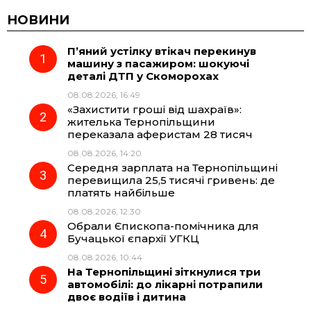
c
l
a
b
НОВИНИ
П’яний устілку втікач перекинув
e
e
t
e
машину з пасажиром: шокуючі
деталі ДТП у Скоморохах
b
g
s
r
08.08.2026, 16:49
«Захистити гроші від шахраїв»:
o
r
A
жителька Тернопільщини
переказала аферистам 28 тисяч
08.08.2026, 14:20
o
a
p
Середня зарплата на Тернопільщині
перевищила 25,5 тисячі гривень: де
k
m
p
платять найбільше
08.08.2026, 12:30
Обрали Єпископа-помічника для
Бучацької єпархії УГКЦ
08.08.2026, 10:44
На Тернопільщині зіткнулися три
автомобілі: до лікарні потрапили
двоє водіїв і дитина