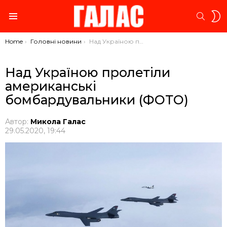
S
SEARC
S
Menu
You are here:
Home
Головні новини
Над Україною пролетіли американські бомбардувальники (ФОТО)
Над Україною пролетіли
американські
бомбардувальники (ФОТО)
Автор:
Микола Галас
29.05.2020, 19:44