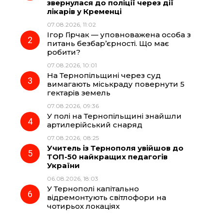
звернулася до поліції через дії
b
g
s
r
лікарів у Кременці
07.08.2026, 11:02
o
r
A
Ігор Гірчак — уповноважена особа з
питань безбар’єрності. Що має
робити?
o
a
p
07.08.2026, 10:01
На Тернопільщині через суд
k
m
p
вимагають міськраду повернути 5
гектарів земель
07.08.2026, 09:36
У полі на Тернопільщині знайшли
артилерійський снаряд
07.08.2026, 08:25
Учитель із Тернополя увійшов до
ТОП-50 найкращих педагогів
України
06.08.2026, 18:03
У Тернополі капітально
відремонтують світлофори на
чотирьох локаціях