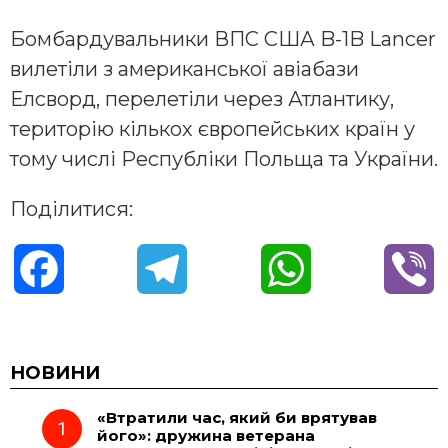
Бомбардувальники ВПС США B-1B Lancer
вилетіли з американської авіабази
Елсворд, перелетіли через Атлантику,
територію кількох європейських країн у
тому числі Республіки Польща та України.
Поділитися:
F
T
W
V
a
e
h
i
c
l
a
b
НОВИНИ
«Втратили час, який би врятував
e
e
t
e
його»: дружина ветерана