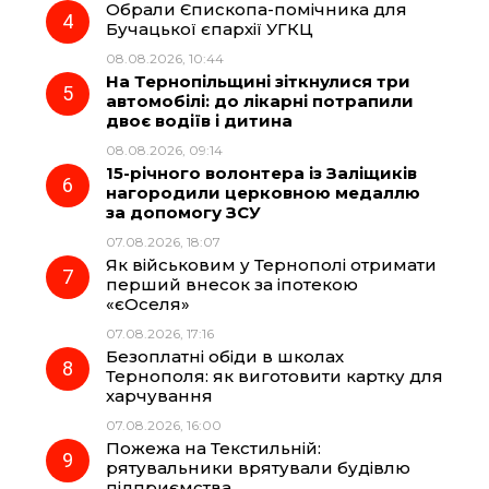
Обрали Єпископа-помічника для
Бучацької єпархії УГКЦ
08.08.2026, 10:44
На Тернопільщині зіткнулися три
автомобілі: до лікарні потрапили
двоє водіїв і дитина
08.08.2026, 09:14
15-річного волонтера із Заліщиків
нагородили церковною медаллю
за допомогу ЗСУ
07.08.2026, 18:07
Як військовим у Тернополі отримати
перший внесок за іпотекою
«єОселя»
07.08.2026, 17:16
Безоплатні обіди в школах
Тернополя: як виготовити картку для
харчування
07.08.2026, 16:00
Пожежа на Текстильній:
рятувальники врятували будівлю
підприємства