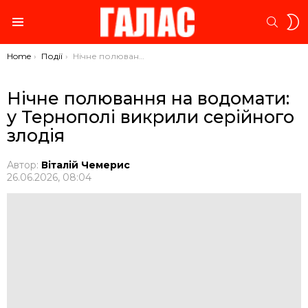
S
SEARC
S
Menu
You are here:
Home
Події
Нічне полювання на водомати: у Тернополі викрили серійного злодія
Нічне полювання на водомати:
у Тернополі викрили серійного
злодія
Автор:
Віталій Чемерис
26.06.2026, 08:04