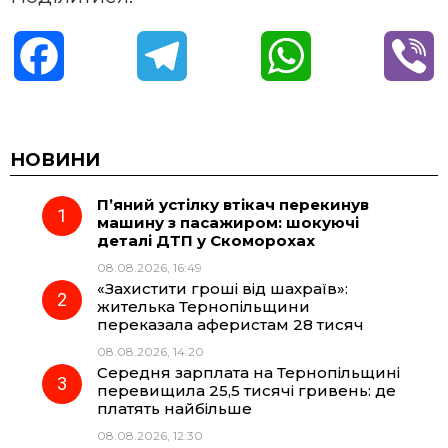
F
T
W
V
a
e
h
i
c
l
a
b
НОВИНИ
П’яний устілку втікач перекинув
e
e
t
e
машину з пасажиром: шокуючі
деталі ДТП у Скоморохах
b
g
s
r
08.08.2026, 16:49
«Захистити гроші від шахраїв»:
o
r
A
жителька Тернопільщини
переказала аферистам 28 тисяч
08.08.2026, 14:20
o
a
p
Середня зарплата на Тернопільщині
перевищила 25,5 тисячі гривень: де
k
m
p
платять найбільше
08.08.2026, 12:30