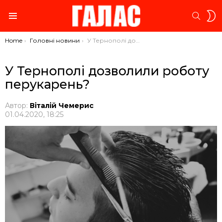
S
SEARC
S
Menu
You are here:
Home
Головні новини
У Тернополі дозволили роботу перукарень?
У Тернополі дозволили роботу
перукарень?
Автор:
Віталій Чемерис
01.04.2020, 18:25