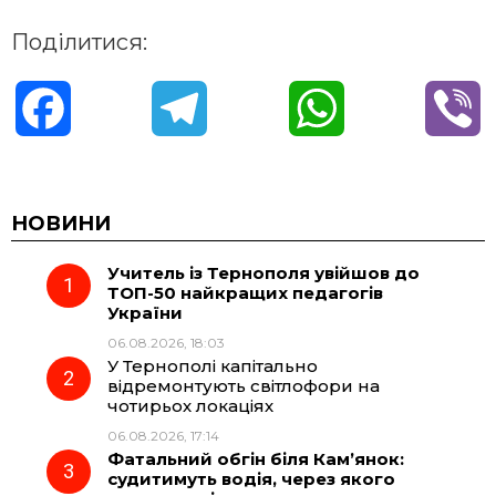
Поділитися:
F
T
W
V
a
e
h
i
c
l
a
b
НОВИНИ
Учитель із Тернополя увійшов до
e
e
t
e
ТОП-50 найкращих педагогів
України
b
g
s
r
06.08.2026, 18:03
У Тернополі капітально
o
r
A
відремонтують світлофори на
чотирьох локаціях
06.08.2026, 17:14
o
a
p
Фатальний обгін біля Кам’янок:
судитимуть водія, через якого
k
m
p