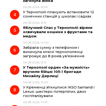
загинула жінка
06.08.2026, 16:09
У Тернополі планують встановити 12
сонячних станцій у школах і садках
06.08.2026, 15:19
Яблучний Спас у Тернополі: віряни
освячували кошики з фруктами та
медом
06.08.2026, 14:00
Забрала сумку з телефоном і
викинула ключі: тернополянці
загрожує до 8 років ув’язнення
06.08.2026, 13:11
У Тернополі орден «За мужність»
вручили бійцю 105-ї бригади
Михайлу Дерлиці
06.08.2026, 12:00
У Кременці зіткнулися IKSO Samand і
Lexus: шестеро потерпілих, двох
госпіталізували
06.08.2026, 11:00