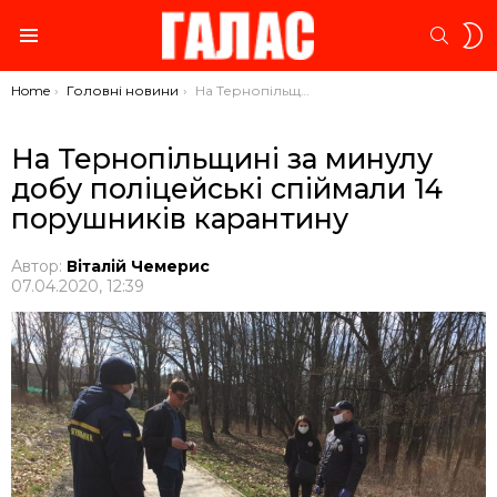
S
SEARC
S
Menu
You are here:
Home
Головні новини
На Тернопільщині за минулу добу поліцейські спіймали 14 порушників карантину
На Тернопільщині за минулу
добу поліцейські спіймали 14
порушників карантину
Автор:
Віталій Чемерис
07.04.2020, 12:39