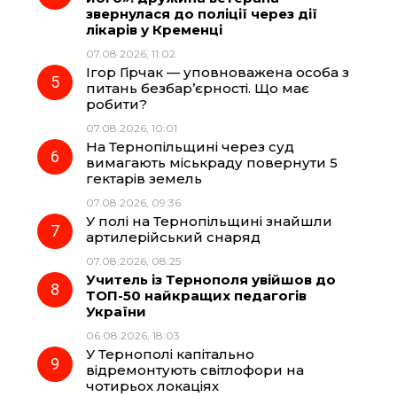
звернулася до поліції через дії
лікарів у Кременці
07.08.2026, 11:02
Ігор Гірчак — уповноважена особа з
питань безбар’єрності. Що має
робити?
07.08.2026, 10:01
На Тернопільщині через суд
вимагають міськраду повернути 5
гектарів земель
07.08.2026, 09:36
У полі на Тернопільщині знайшли
артилерійський снаряд
07.08.2026, 08:25
Учитель із Тернополя увійшов до
ТОП-50 найкращих педагогів
України
06.08.2026, 18:03
У Тернополі капітально
відремонтують світлофори на
чотирьох локаціях