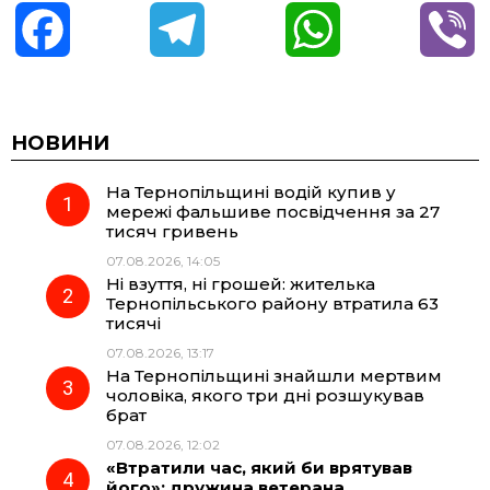
F
T
W
V
a
e
h
i
c
l
a
b
НОВИНИ
На Тернопільщині водій купив у
e
e
t
e
мережі фальшиве посвідчення за 27
тисяч гривень
b
g
s
r
07.08.2026, 14:05
Ні взуття, ні грошей: жителька
o
r
A
Тернопільського району втратила 63
тисячі
07.08.2026, 13:17
o
a
p
На Тернопільщині знайшли мертвим
чоловіка, якого три дні розшукував
k
m
p
брат
07.08.2026, 12:02
«Втратили час, який би врятував
його»: дружина ветерана