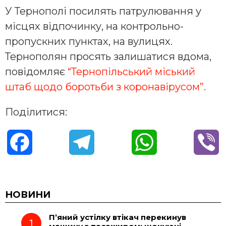
У Тернополі посилять патрулювання у
місцях відпочинку, на контрольно-
пропускних пунктах, на вулицях.
Тернополян просять залишатися вдома,
повідомляє
“Тернопільський міський
штаб щодо боротьби з коронавірусом”.
Поділитися:
F
T
W
V
a
e
h
i
c
l
a
b
НОВИНИ
П’яний устілку втікач перекинув
e
e
t
e