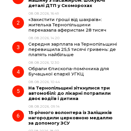
машину з пасажиром: шокуючі
деталі ДТП у Скоморохах
b
g
s
r
08.08.2026, 16:49
«Захистити гроші від шахраїв»:
o
r
A
жителька Тернопільщини
переказала аферистам 28 тисяч
08.08.2026, 14:20
o
a
p
Середня зарплата на Тернопільщині
перевищила 25,5 тисячі гривень: де
k
m
p
платять найбільше
08.08.2026, 12:30
Обрали Єпископа-помічника для
Бучацької єпархії УГКЦ
08.08.2026, 10:44
На Тернопільщині зіткнулися три
автомобілі: до лікарні потрапили
двоє водіїв і дитина
08.08.2026, 09:14
15-річного волонтера із Заліщиків
нагородили церковною медаллю
за допомогу ЗСУ
07.08.2026, 18:07