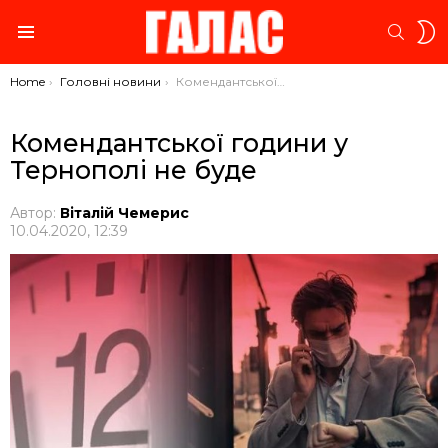
S
SEARC
S
Menu
You are here:
Home
Головні новини
Комендантської години у Тернополі не буде
Комендантської години у
Тернополі не буде
Автор:
Віталій Чемерис
10.04.2020, 12:39