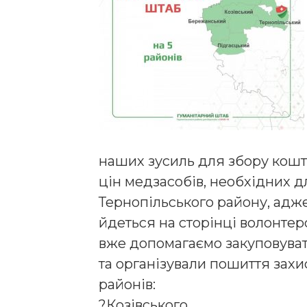
наших зусиль для збору кошті
цін медзасобів, необхідних 
Тернопільського району, адже
йдеться на сторінці волонтерс
вже допомагаємо закуповуват
та організували пошиття захи
районів:
?Козівського