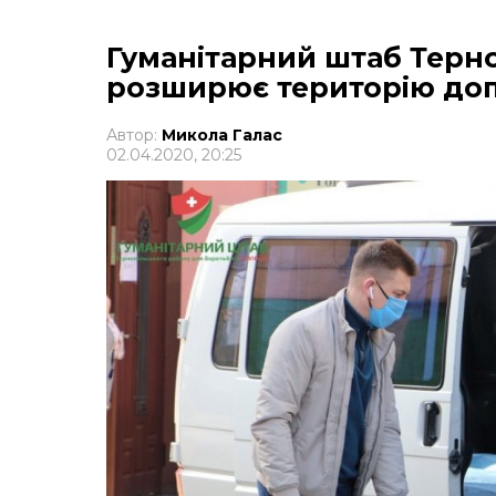
Гуманітарний штаб Терн
розширює територію доп
Автор:
Микола Галас
02.04.2020, 20:25