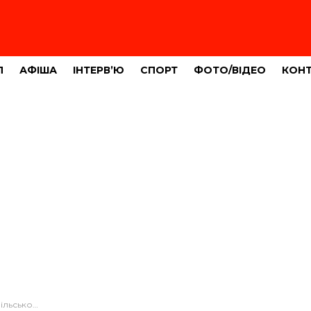
Л
АФІША
ІНТЕРВ’Ю
СПОРТ
ФОТО/ВІДЕО
КОН
могової діяльності