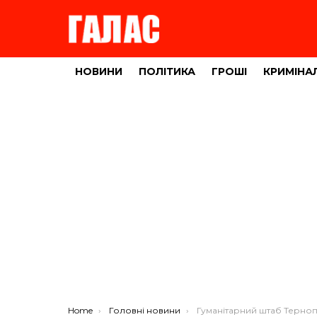
НОВИНИ
ПОЛІТИКА
ГРОШІ
КРИМІНА
You are here:
Home
Головні новини
Гуманітарний штаб Тернопільського району розширює територію допо