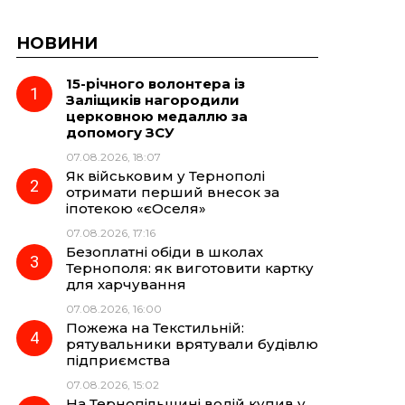
НОВИНИ
15-річного волонтера із
Заліщиків нагородили
церковною медаллю за
допомогу ЗСУ
07.08.2026, 18:07
Як військовим у Тернополі
отримати перший внесок за
іпотекою «єОселя»
07.08.2026, 17:16
Безоплатні обіди в школах
Тернополя: як виготовити картку
для харчування
07.08.2026, 16:00
Пожежа на Текстильній:
рятувальники врятували будівлю
підприємства
07.08.2026, 15:02
На Тернопільщині водій купив у