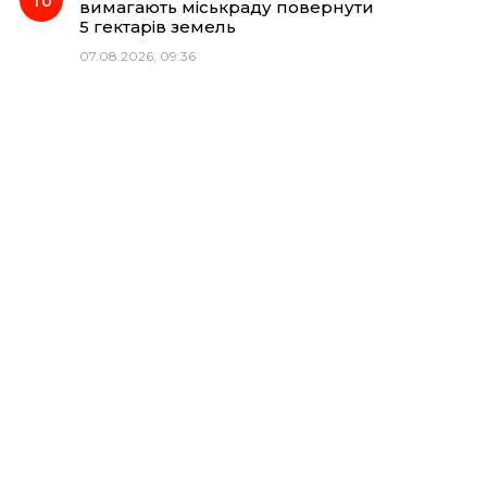
вимагають міськраду повернути
5 гектарів земель
07.08.2026, 09:36