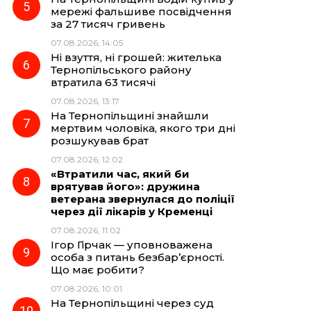
мережі фальшиве посвідчення
за 27 тисяч гривень
07.08.2026, 14:05
Ні взуття, ні грошей: жителька
Тернопільського району
втратила 63 тисячі
07.08.2026, 13:17
На Тернопільщині знайшли
мертвим чоловіка, якого три дні
розшукував брат
07.08.2026, 12:02
«Втратили час, який би
врятував його»: дружина
ветерана звернулася до поліції
через дії лікарів у Кременці
07.08.2026, 11:02
Ігор Гірчак — уповноважена
особа з питань безбар’єрності.
Що має робити?
07.08.2026, 10:01
На Тернопільщині через суд