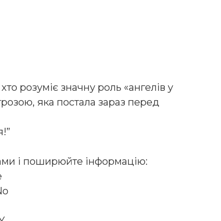
 хто розуміє значну роль «ангелів у
агрозою, яка постала зараз перед
я!”
ами і поширюйте інформацію:
e
No
0Y