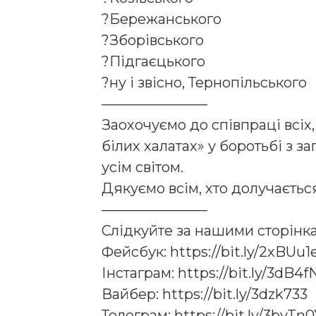
?Бережанського
?Зборівського
?Підгаєцького
?ну і звісно, Тернопільського
———————–
Заохочуємо до співпраці всіх,
білих халатах» у боротьбі з з
усім світом.
Дякуємо всім, хто долучаєтьс
———————–
Слідкуйте за нашими сторінк
Фейсбук: https://bit.ly/2xBUu1
Інстаграм: https://bit.ly/3dB4f
Вайбер: https://bit.ly/3dzk733
Телеграм: https://bit.ly/3byTn