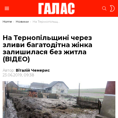
S
SEARC
S
Menu
You are here:
Home
Новини
На Тернопільщині через зливи багатодітна жінка залишилася без житла (ВІДЕО)
На Тернопільщині через
зливи багатодітна жінка
залишилася без житла
(ВІДЕО)
Автор:
Віталій Чемерис
23.06.2019, 09:38