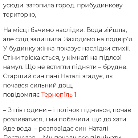
усюди, затопила город, прибудинкову
територію,
На місці бачимо наслідки. Вода зійшла,
але слід залишила. Заходимо на подвір’я.
У будинку жінка показує наслідки стихії.
Стіни тріскаються, у кімнаті на підлозі
намул. Що не встигли підняти – брудне.
Старший син пані Наталі згадує, як
почався сильний дощ,
повідомляє
Тернопіль 1
– З пів години – і потічок піднявся, почав
розливатися, і ми побачили, що до хати
йде вода, – розповідає син Наталі
Ростислав. – Ми почали все піднімати,