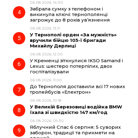
06.08.2026, 14:00
Забрала сумку з телефоном і
викинула ключі: тернополянці
загрожує до 8 років ув’язнення
06.08.2026, 13:11
У Тернополі орден «За мужність»
вручили бійцю 105-ї бригади
Михайлу Дерлиці
06.08.2026, 12:00
У Кременці зіткнулися IKSO Samand і
Lexus: шестеро потерпілих, двох
госпіталізували
06.08.2026, 11:00
До Тернополя доставили всі 17 нових
тролейбусів «Електрон»
06.08.2026, 10:18
У Великій Березовиці водійка BMW
їхала зі швидкістю 147 км/год
06.08.2026, 09:30
Яблучний Спас 6 серпня: 5 суворих
заборон, традиції та прикмети на