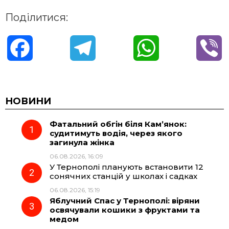
Поділитися:
F
T
W
V
a
e
h
i
c
l
a
b
НОВИНИ
Фатальний обгін біля Кам’янок:
e
e
t
e
судитимуть водія, через якого
загинула жінка
b
g
s
r
06.08.2026, 16:09
У Тернополі планують встановити 12
o
r
A
сонячних станцій у школах і садках
06.08.2026, 15:19
Яблучний Спас у Тернополі: віряни
o
a
p
освячували кошики з фруктами та
медом
k
m
p