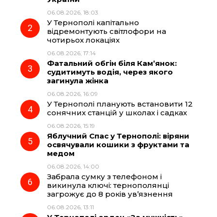
b
g
s
r
06.08.2026, 18:03
У Тернополі капітально
o
r
A
відремонтують світлофори на
чотирьох локаціях
06.08.2026, 17:14
o
a
p
Фатальний обгін біля Кам’янок:
судитимуть водія, через якого
k
m
p
загинула жінка
06.08.2026, 16:09
У Тернополі планують встановити 12
сонячних станцій у школах і садках
06.08.2026, 15:19
Яблучний Спас у Тернополі: віряни
освячували кошики з фруктами та
медом
06.08.2026, 14:00
Забрала сумку з телефоном і
викинула ключі: тернополянці
загрожує до 8 років ув’язнення
06.08.2026, 13:11