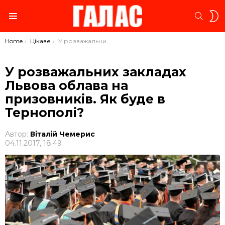
S
SEARC
S
Menu
You are here:
Home
Цікаве
У розважальних закладах Львова облава на призовників. Як буде в Тернополі?
У розважальних закладах
Львова облава на
призовників. Як буде в
Тернополі?
Автор:
Віталій Чемерис
04.11.2017, 18:49