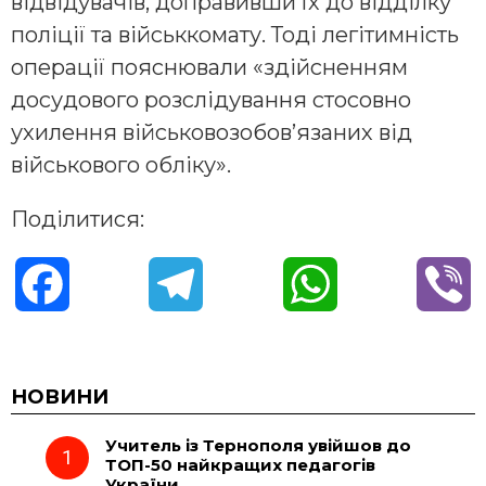
відвідувачів, доправивши їх до відділку
поліції та військкомату. Тоді легітимність
операції пояснювали «здійсненням
досудового розслідування стосовно
ухилення військовозобов’язаних від
військового обліку».
Поділитися:
F
T
W
V
a
e
h
i
c
l
a
b
НОВИНИ
Учитель із Тернополя увійшов до
e
e
t
e
ТОП-50 найкращих педагогів
України