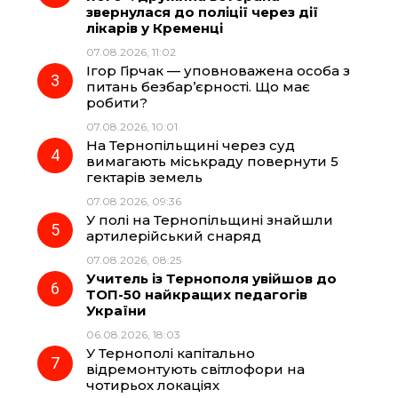
звернулася до поліції через дії
лікарів у Кременці
o
a
p
07.08.2026, 11:02
Ігор Гірчак — уповноважена особа з
k
m
p
питань безбар’єрності. Що має
робити?
07.08.2026, 10:01
На Тернопільщині через суд
вимагають міськраду повернути 5
гектарів земель
07.08.2026, 09:36
У полі на Тернопільщині знайшли
артилерійський снаряд
07.08.2026, 08:25
Учитель із Тернополя увійшов до
ТОП-50 найкращих педагогів
України
06.08.2026, 18:03
У Тернополі капітально
відремонтують світлофори на
чотирьох локаціях