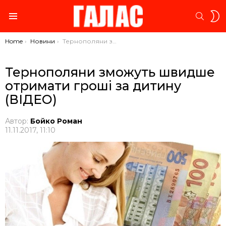
S
SEARC
S
Menu
You are here:
Home
Новини
Тернополяни зможуть швидше отримати гроші за дитину (ВІДЕО)
Тернополяни зможуть швидше
отримати гроші за дитину
(ВІДЕО)
Автор:
Бойко Роман
11.11.2017, 11:10