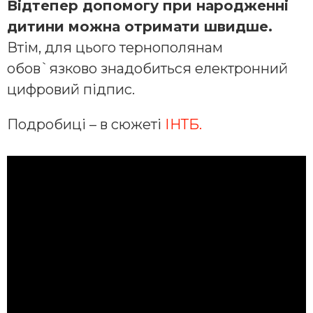
Відтепер допомогу при народженні
дитини можна отримати швидше.
Втім, для цього тернополянам
обов`язково знадобиться електронний
цифровий підпис.
Подробиці – в сюжеті
ІНТБ.