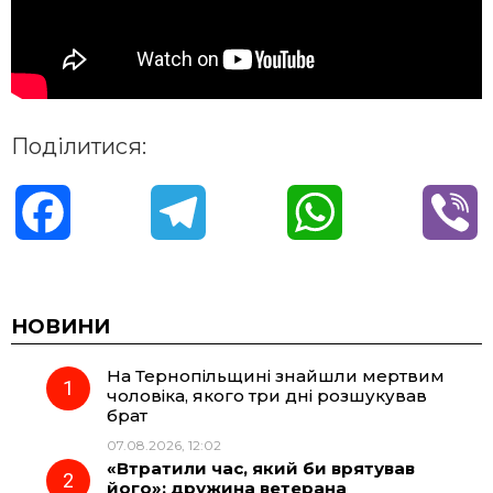
Поділитися:
F
T
W
V
a
e
h
i
c
l
a
b
НОВИНИ
На Тернопільщині знайшли мертвим
e
e
t
e
чоловіка, якого три дні розшукував
брат
b
g
s
r
07.08.2026, 12:02
«Втратили час, який би врятував
o
r
A
його»: дружина ветерана