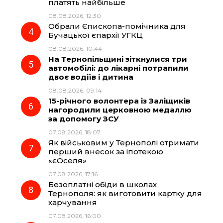
k
m
p
платять найбільше
08.08.2026, 12:30
Обрали Єпископа-помічника для
Бучацької єпархії УГКЦ
08.08.2026, 10:44
На Тернопільщині зіткнулися три
автомобілі: до лікарні потрапили
двоє водіїв і дитина
08.08.2026, 09:14
15-річного волонтера із Заліщиків
нагородили церковною медаллю
за допомогу ЗСУ
07.08.2026, 18:07
Як військовим у Тернополі отримати
перший внесок за іпотекою
«єОселя»
07.08.2026, 17:16
Безоплатні обіди в школах
Тернополя: як виготовити картку для
харчування
07.08.2026, 16:00