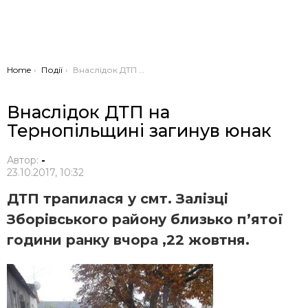
You are here:
Home
Події
Внаслідок ДТП на Тернопільщині загинув юнак
Внаслідок ДТП на
Тернопільщині загинув юнак
Автор:
-
23.10.2017, 10:32
ДТП трапилася у смт. Залізці
Зборівського району близько п’ятої
години ранку вчора ,22 жовтня.