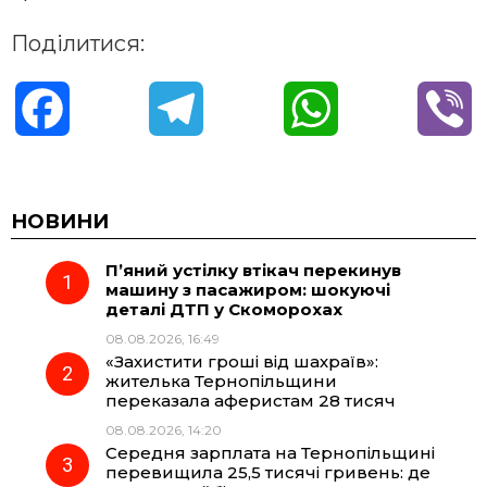
Поділитися:
F
T
W
V
a
e
h
i
c
l
a
b
НОВИНИ
П’яний устілку втікач перекинув
e
e
t
e
машину з пасажиром: шокуючі
деталі ДТП у Скоморохах
b
g
s
r
08.08.2026, 16:49
«Захистити гроші від шахраїв»:
o
r
A
жителька Тернопільщини
переказала аферистам 28 тисяч
08.08.2026, 14:20
o
a
p
Середня зарплата на Тернопільщині
перевищила 25,5 тисячі гривень: де