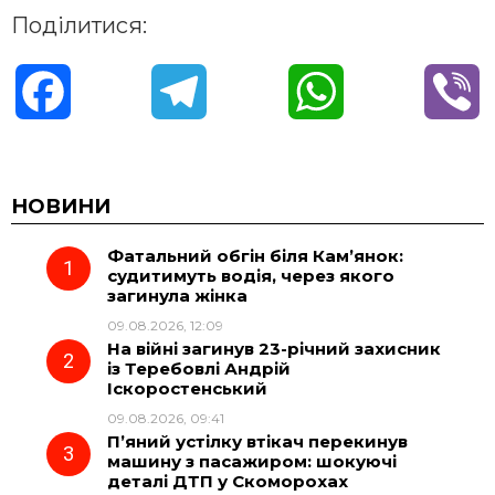
Поділитися:
F
T
W
V
a
e
h
i
c
l
a
b
НОВИНИ
Фатальний обгін біля Кам’янок:
e
e
t
e
судитимуть водія, через якого
загинула жінка
b
g
s
r
09.08.2026, 12:09
На війні загинув 23-річний захисник
o
r
A
із Теребовлі Андрій
Іскоростенський
09.08.2026, 09:41
o
a
p
П’яний устілку втікач перекинув
машину з пасажиром: шокуючі
k
m
p
деталі ДТП у Скоморохах