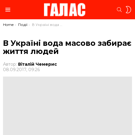
S
SEARC
S
Menu
You are here:
Home
Події
В Україні вода масово забирає життя людей
В Україні вода масово забирає
життя людей
Автор:
Віталій Чемерис
08.09.2017, 09:26