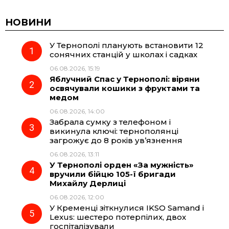
c
l
a
b
НОВИНИ
У Тернополі планують встановити 12
e
e
t
e
сонячних станцій у школах і садках
06.08.2026, 15:19
b
g
s
r
Яблучний Спас у Тернополі: віряни
освячували кошики з фруктами та
o
r
A
медом
06.08.2026, 14:00
Забрала сумку з телефоном і
o
a
p
викинула ключі: тернополянці
загрожує до 8 років ув’язнення
k
m
p
06.08.2026, 13:11
У Тернополі орден «За мужність»
вручили бійцю 105-ї бригади
Михайлу Дерлиці
06.08.2026, 12:00
У Кременці зіткнулися IKSO Samand і
Lexus: шестеро потерпілих, двох
госпіталізували