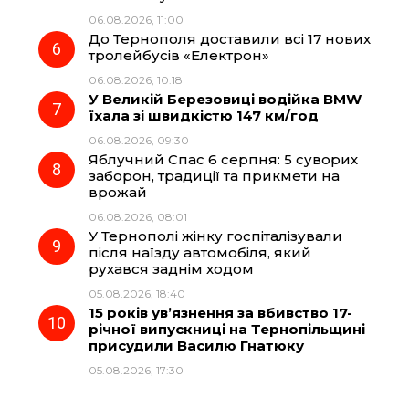
06.08.2026, 11:00
До Тернополя доставили всі 17 нових
тролейбусів «Електрон»
06.08.2026, 10:18
У Великій Березовиці водійка BMW
їхала зі швидкістю 147 км/год
06.08.2026, 09:30
Яблучний Спас 6 серпня: 5 суворих
заборон, традиції та прикмети на
врожай
06.08.2026, 08:01
У Тернополі жінку госпіталізували
після наїзду автомобіля, який
рухався заднім ходом
05.08.2026, 18:40
15 років ув’язнення за вбивство 17-
річної випускниці на Тернопільщині
присудили Василю Гнатюку
05.08.2026, 17:30