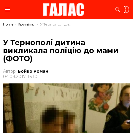
S
SEARC
S
Menu
You are here:
Home
Кримінал
У Тернополі дитина викликала поліцію до мами (ФОТО)
У Тернополі дитина
викликала поліцію до мами
(ФОТО)
Автор:
Бойко Роман
04.09.2017, 16:10