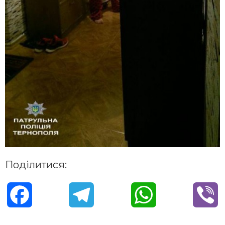
Поділитися:
F
T
W
V
a
e
h
i