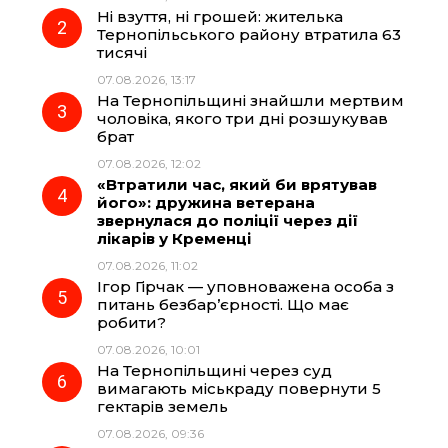
Ні взуття, ні грошей: жителька
o
r
A
Тернопільського району втратила 63
тисячі
07.08.2026, 13:17
o
a
p
На Тернопільщині знайшли мертвим
чоловіка, якого три дні розшукував
k
m
p
брат
07.08.2026, 12:02
«Втратили час, який би врятував
його»: дружина ветерана
звернулася до поліції через дії
лікарів у Кременці
07.08.2026, 11:02
Ігор Гірчак — уповноважена особа з
питань безбар’єрності. Що має
робити?
07.08.2026, 10:01
На Тернопільщині через суд
вимагають міськраду повернути 5
гектарів земель
07.08.2026, 09:36