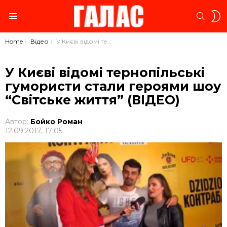
S
SEARC
S
Menu
You are here:
Home
Відео
У Києві відомі тернопільські гумористи стали героями шоу “Світське життя” (ВІДЕО)
У Києві відомі тернопільські
гумористи стали героями шоу
“Світське життя” (ВІДЕО)
Автор:
Бойко Роман
12.09.2017, 17:05