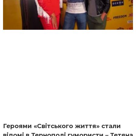
Героями «Світського життя» стали
відомі в Тернополі гумористи – Тетяна