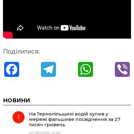
Поділитися:
F
T
W
V
a
e
h
i
c
l
a
b
НОВИНИ
На Тернопільщині водій купив у
e
e
t
e
мережі фальшиве посвідчення за 27
тисяч гривень
b
g
s
r
07.08.2026, 14:05