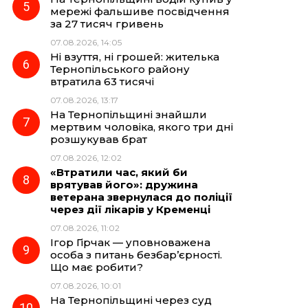
мережі фальшиве посвідчення
за 27 тисяч гривень
07.08.2026, 14:05
Ні взуття, ні грошей: жителька
Тернопільського району
втратила 63 тисячі
07.08.2026, 13:17
На Тернопільщині знайшли
мертвим чоловіка, якого три дні
розшукував брат
07.08.2026, 12:02
«Втратили час, який би
врятував його»: дружина
ветерана звернулася до поліції
через дії лікарів у Кременці
07.08.2026, 11:02
Ігор Гірчак — уповноважена
особа з питань безбар’єрності.
Що має робити?
07.08.2026, 10:01
На Тернопільщині через суд