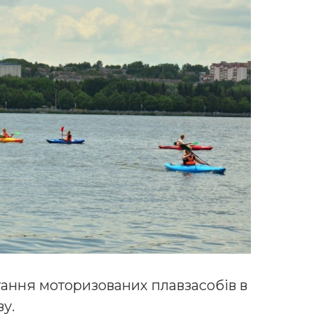
тання моторизованих плавзасобів в
ву.