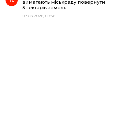
вимагають міськраду повернути
5 гектарів земель
07.08.2026, 09:36