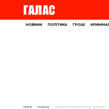
НОВИНИ
ПОЛІТИКА
ГРОШІ
КРИМІНА
You are here:
Home
Новини
Тернополянин не хоче, щоб по ставу плавали човни з моторами