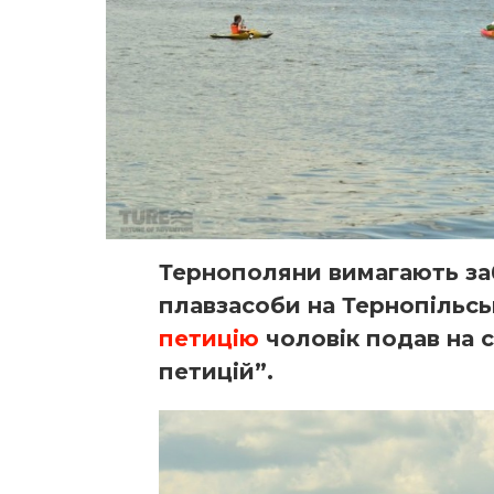
Тернополяни вимагають з
плавзасоби на Тернопільсь
петицію
чоловік подав на 
петицій”.