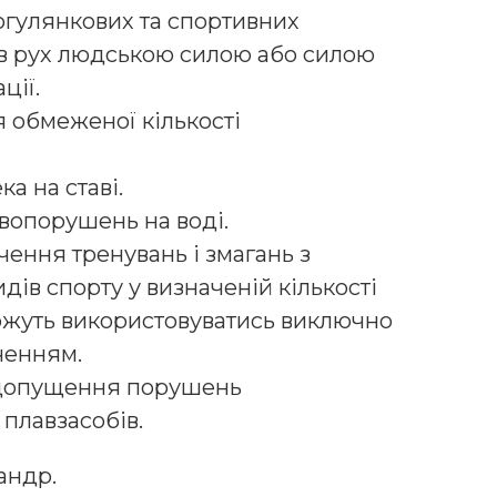
огулянкових та спортивних
 в рух людською силою або силою
ції.
 обмеженої кількості
ка на ставі.
вопорушень на воді.
ечення тренувань і змагань з
дів спорту у визначеній кількості
ожуть використовуватись виключно
ченням.
недопущення порушень
плавзасобів.
андр.