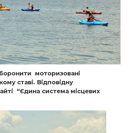
аборонити моторизовані
кому ставі. Відповідну
сайті “Єдина система місцевих