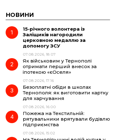
НОВИНИ
15-річного волонтера із
Заліщиків нагородили
церковною медаллю за
допомогу ЗСУ
07.08.2026, 18:07
Як військовим у Тернополі
отримати перший внесок за
іпотекою «єОселя»
07.08.2026, 17:16
Безоплатні обіди в школах
Тернополя: як виготовити картку
для харчування
07.08.2026, 16:00
Пожежа на Текстильній:
рятувальники врятували будівлю
підприємства
07.08.2026, 15:02
На Тернопільщині водій купив у