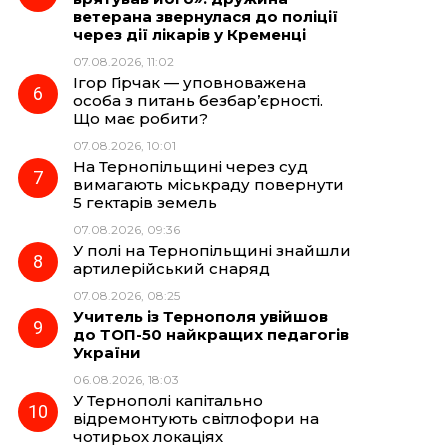
ветерана звернулася до поліції
через дії лікарів у Кременці
07.08.2026, 11:02
Ігор Гірчак — уповноважена
особа з питань безбар’єрності.
Що має робити?
07.08.2026, 10:01
На Тернопільщині через суд
вимагають міськраду повернути
5 гектарів земель
07.08.2026, 09:36
У полі на Тернопільщині знайшли
артилерійський снаряд
07.08.2026, 08:25
Учитель із Тернополя увійшов
до ТОП-50 найкращих педагогів
України
06.08.2026, 18:03
У Тернополі капітально
відремонтують світлофори на
чотирьох локаціях