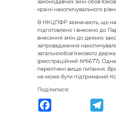
законодавчих змін обов’язков
країні накопичувального рівн
В НКЦПФР зазначають, що на
підготовлено і внесено до П
внесення змін до деяких зак
запровадження накопичуваль
загальнообов’язкового держа
(реєстраційний №6677). Одна
перелічені вище питання. Вр
не може бути підтриманий Ко
Поділитися:
F
T