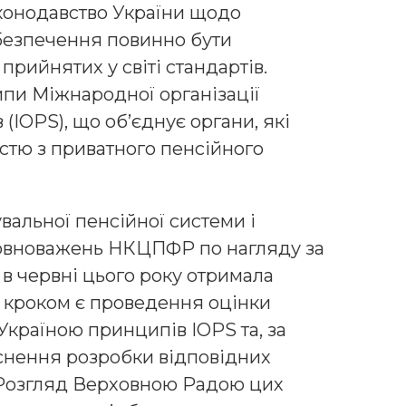
конодавство України щодо
безпечення повинно бути
прийнятих у світі стандартів.
пи Міжнародної організації
(IOPS), що об’єднує органи, які
стю з приватного пенсійного
альної пенсійної системи і
овноважень НКЦПФР по нагляду за
в червні цього року отримала
м кроком є проведення оцінки
Україною принципів IOPS та, за
йснення розробки відповідних
. Розгляд Верховною Радою цих