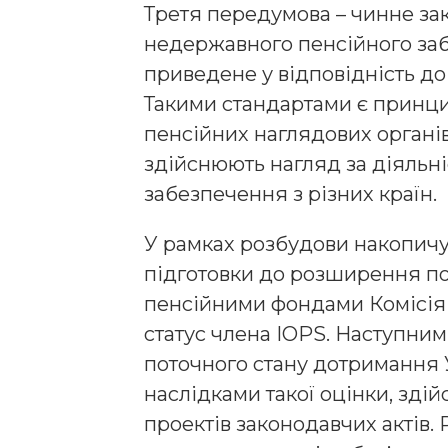
Третя передумова – чинне за
недержавного пенсійного за
приведене у відповідність до 
Такими стандартами є принци
пенсійних наглядових органів 
здійснюють нагляд за діяльні
забезпечення з різних країн.
У рамках розбудови накопичув
підготовки до розширення п
пенсійними фондами Комісія 
статус члена IOPS. Наступни
поточного стану дотримання 
наслідками такої оцінки, зді
проектів законодавчих актів