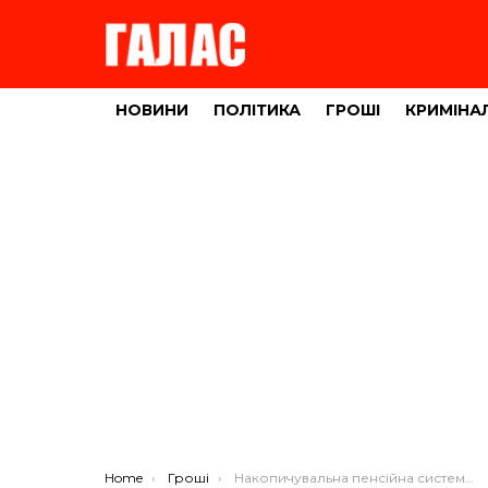
НОВИНИ
ПОЛІТИКА
ГРОШІ
КРИМІНА
You are here:
Home
Гроші
Накопичувальна пенсійна система: передумови створення