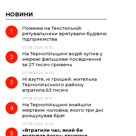
НОВИНИ
Пожежа на Текстильній:
рятувальники врятували будівлю
підприємства
07.08.2026, 15:02
На Тернопільщині водій купив у
мережі фальшиве посвідчення
за 27 тисяч гривень
07.08.2026, 14:05
Ні взуття, ні грошей: жителька
Тернопільського району
втратила 63 тисячі
07.08.2026, 13:17
На Тернопільщині знайшли
мертвим чоловіка, якого три дні
розшукував брат
07.08.2026, 12:02
«Втратили час, який би
врятував його»: дружина