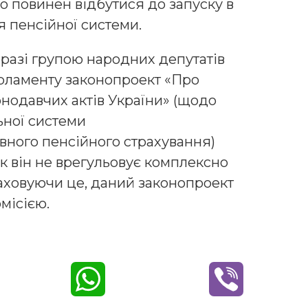
о повинен відбутися до запуску в
я пенсійної системи.
разі групою народних депутатів
арламенту законопроект «Про
онодавчих актів України» (щодо
ної системи
вного пенсійного страхування)
к він не врегульовує комплексно
аховуючи це, даний законопроект
місією.
W
V