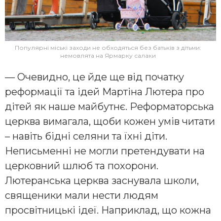
Популярні міські заходи не обходяться без батьків з дітьми:
немовлята на Ярмарку салаки
— Очевидно, це йде ще від початку
реформації та ідей Мартіна Лютера про
дітей як наше майбутнє. Реформаторська
церква вимагала, щоби кожен умів читати
– навіть бідні селяни та їхні діти.
Неписьменні не могли претендувати на
церковний шлюб та похорони.
Лютеранська церква заснувала школи,
священики мали нести людям
просвітницькі ідеї. Наприклад, що кожна