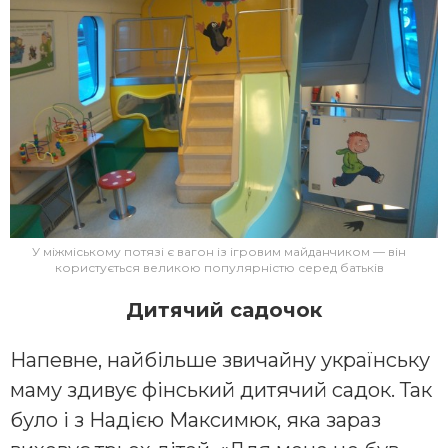
У міжміському потязі є вагон із ігровим майданчиком — він
користується великою популярністю серед батьків
Дитячий садочок
Напевне, найбільше звичайну українську
маму здивує фінський дитячий садок. Так
було і з Надією Максимюк, яка зараз