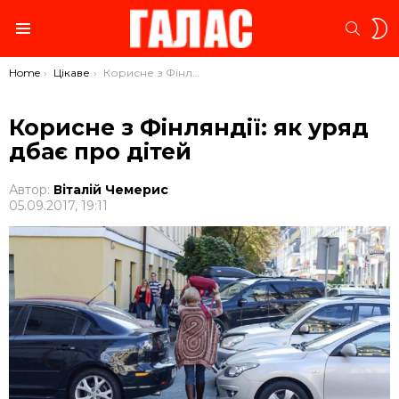
S
SEARC
S
Menu
You are here:
Home
Цікаве
Корисне з Фінляндії: як уряд дбає про дітей
Корисне з Фінляндії: як уряд
дбає про дітей
Автор:
Віталій Чемерис
05.09.2017, 19:11