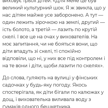
виховує трьох дітей. «Для мене це був
великий культурний шок. Я ж звикла, що у
нас дітям майже усе заборонено. А тут —
один лежить зірочкою на землі, другий —
їсть болото, а третій — лазить по крутій
скелі. І все це на очах у вихователів. На
моє запитання, чи не бояться вони, що
діти впадуть зі скелі, ті спокійно
відповіли, що ні, у них все під контролем і
на те вони і діти, щоби лазити по скелях».
До слова, гуляють на вулиці у фінських
садочках у будь-яку погоду. Якось
спостерігала, як діти бігали по калюжах у
дощ, і вихователька виливала воду з
ґумаків одного бешкетника.