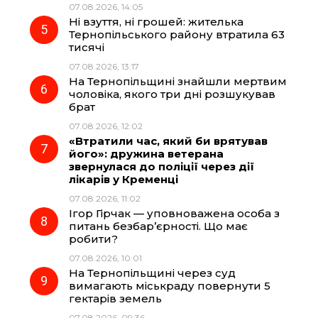
07.08.2026, 14:05
Ні взуття, ні грошей: жителька
Тернопільського району втратила 63
тисячі
07.08.2026, 13:17
На Тернопільщині знайшли мертвим
чоловіка, якого три дні розшукував
брат
07.08.2026, 12:02
«Втратили час, який би врятував
його»: дружина ветерана
звернулася до поліції через дії
лікарів у Кременці
07.08.2026, 11:02
Ігор Гірчак — уповноважена особа з
питань безбар’єрності. Що має
робити?
07.08.2026, 10:01
На Тернопільщині через суд
вимагають міськраду повернути 5
гектарів земель
07.08.2026, 09:36