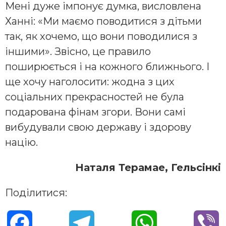
Мені дуже імпонує думка, висловлена
Ханні: «Ми маємо поводитися з дітьми
так, як хочемо, що вони поводилися з
іншими». Звісно, це правило
поширюється і на кожного ближнього. І
ще хочу наголосити: жодна з цих
соціальних прекрасностей не була
подарована фінам згори. Вони самі
вибудували свою державу і здорову
націю.
Наталя Терамае, Гельсінкі
Поділитися:
F
T
W
V