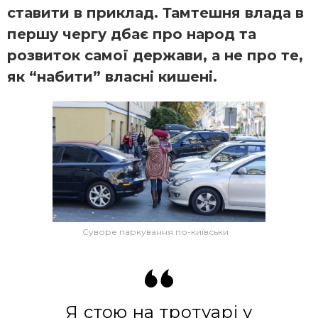
ставити в приклад. Тамтешня влада в
першу чергу дбає про народ та
розвиток самої держави, а не про те,
як “набити” власні кишені.
Суворе паркування по-київськи
Я стою на тротуарі у