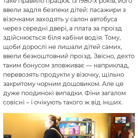
Таке правило працює із 1980-х років, його
ввели задля безпеки дітей: пасажири з
візочками заходять у салон автобуса
через середні двері, а плата за проїзд
здійснюється біля кабіни водія. Тому,
щоби дорослі не лишали дітей самих,
ввели безкоштовний проїзд. Звісно, дехто
таким бонусом зловживає — наприклад,
перевозять продукти у візочку, щільно
закритому чорним дощовиком. Але це
дуже поодинокі випадки. Фіни загалом
совісні – і очікують такого ж від інших.