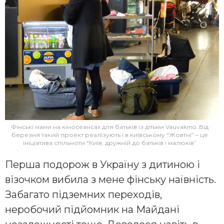
Фінські мами на кіносеансах для батьків із дітьми Vauvakino. Від
березня такий проект реалізують і в київському “Жовтні” – це
ініціатива спільноти “Київ, дружній до батьків і малюків”
Перша подорож в Україну з дитиною і
візочком вибила з мене фінську наївність.
Забагато підземних переходів,
неробочий підйомник на Майдані