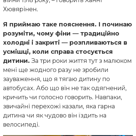
війни 1918 року, – говорить Ханні
Хювярінен.
Я приймаю таке пояснення. І починаю
розуміти, чому фіни — традиційно
холодні і закриті — розпливаються в
усмішці, коли справа стосується
дитини.
За три роки життя тут з малюком
мені ще жодного разу не зробили
зауваження, що я тягаю дитину по
автобусах. Або що він не так одягнений,
кричить чи голосно говорить. Навпаки,
звичайні перехожі казали, яка гарна
дитина чи як чудово він їздить на
велосипеді.