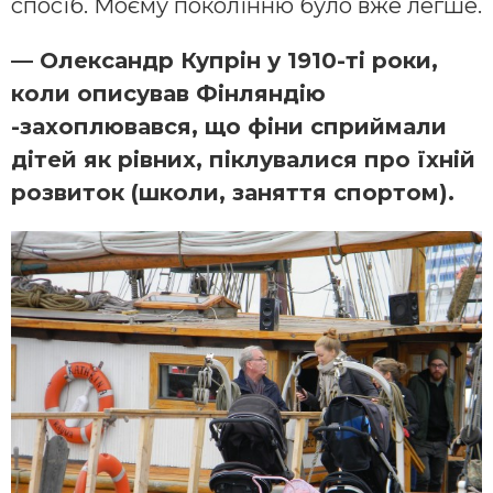
спосіб. Моєму поколінню було вже легше.
— Олександр Купрін у 1910-ті роки,
коли описував Фінляндію
-захоплювався, що фіни сприймали
дітей як рівних, піклувалися про їхній
розвиток (школи, заняття спортом).