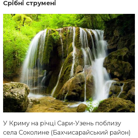
Срібні струмені
У Криму на річці Сари-Узень поблизу
села Соколине (Бахчисарайський район)