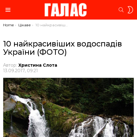
S
SEARC
S
Menu
You are here:
Home
Цікаве
10 найкрасивіших водоспадів України (ФОТО)
10 найкрасивіших водоспадів
України (ФОТО)
Автор:
Христина Слота
13.09.2017, 09:21