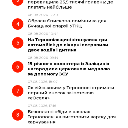
перевищила 25,5 тисячі гривень: де
k
m
p
платять найбільше
08.08.2026, 12:30
Обрали Єпископа-помічника для
Бучацької єпархії УГКЦ
08.08.2026, 10:44
На Тернопільщині зіткнулися три
автомобілі: до лікарні потрапили
двоє водіїв і дитина
08.08.2026, 09:14
15-річного волонтера із Заліщиків
нагородили церковною медаллю
за допомогу ЗСУ
07.08.2026, 18:07
Як військовим у Тернополі отримати
перший внесок за іпотекою
«єОселя»
07.08.2026, 17:16
Безоплатні обіди в школах
Тернополя: як виготовити картку для
харчування