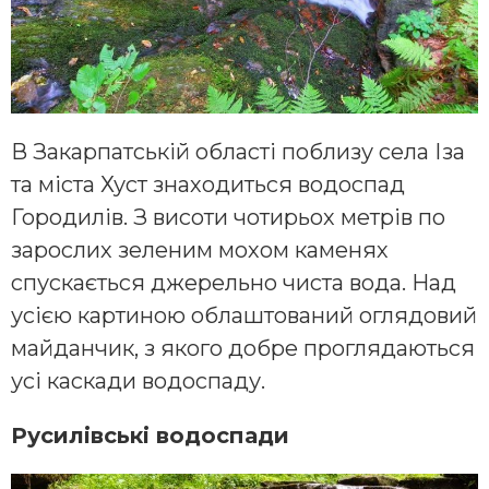
В Закарпатській області поблизу села Іза
та міста Хуст знаходиться водоспад
Городилів. З висоти чотирьох метрів по
зарослих зеленим мохом каменях
спускається джерельно чиста вода. Над
усією картиною облаштований оглядовий
майданчик, з якого добре проглядаються
усі каскади водоспаду.
Русилівські водоспади