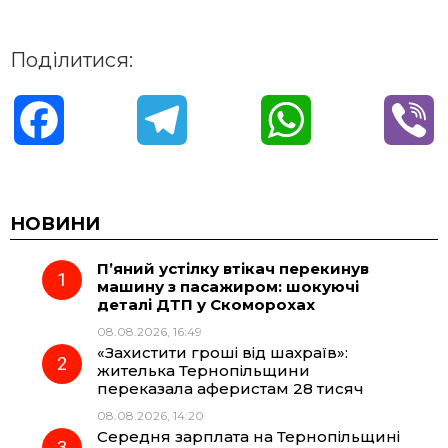
Поділитися:
F
T
W
V
a
e
h
i
c
l
a
b
НОВИНИ
П’яний устілку втікач перекинув
e
e
t
e
машину з пасажиром: шокуючі
деталі ДТП у Скоморохах
b
g
s
r
08.08.2026, 16:49
«Захистити гроші від шахраїв»:
o
r
A
жителька Тернопільщини
переказала аферистам 28 тисяч
08.08.2026, 14:20
o
a
p
Середня зарплата на Тернопільщині