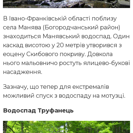
В Івано-Франківській області поблизу
села Манява (Богородчанський район)
знаходиться Манявський водоспад. Один
каскад висотою у 20 метрів утворився з
еоцену Скибового покриву. Довкола
нього мальовничо ростуть ялицево-букові
насадження.
Зазначу, що тепер для екстремалів
можливий спуск з водоспаду на мотузці.
Водоспад Труфанець