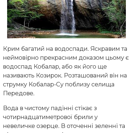
Крим багатий на водоспади. Яскравим та
неймовірно прекрасним доказом цьому є
водоспад Кобалар, або як його ще
називають Козирок. Розташований він на
струмку Кобалар-Су поблизу селища
Передове.
Вода в чистому падінні стікає з
чотирнадцатиметрової брили у
невеличке озерце. В оточенні зеленні та