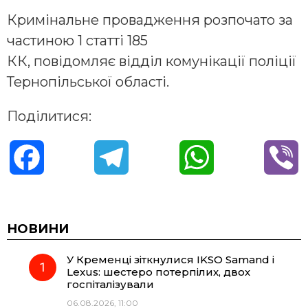
Кримінальне провадження розпочато за
частиною 1 статті 185
КК, повідомляє відділ комунікації поліції
Тернопільської області.
Поділитися:
F
T
W
V
a
e
h
i
c
l
a
b
НОВИНИ
У Кременці зіткнулися IKSO Samand і
e
e
t
e
Lexus: шестеро потерпілих, двох
госпіталізували
b
g
s
r
06.08.2026, 11:00