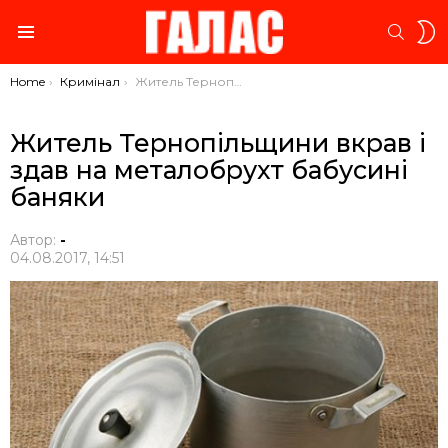
S
SEARC
S
Menu
You are here:
Home
Кримінал
Житель Тернопільщини вкрав і здав на металобрухт бабусині баняки
Житель Тернопільщини вкрав і
здав на металобрухт бабусині
баняки
Автор:
-
04.08.2017, 14:51