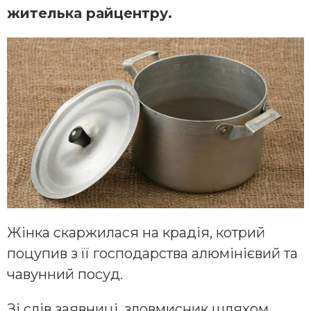
жителька райцентру.
Жінка скаржилася на крадія, котрий
поцупив з її господарства алюмінієвий та
чавунний посуд.
Зі слів заявниці, зловмисник шляхом