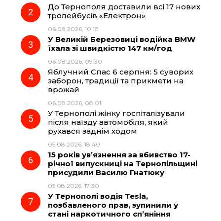
До Тернополя доставили всі 17 нових
o
r
A
тролейбусів «Електрон»
06.08.2026, 10:18
У Великій Березовиці водійка BMW
o
a
p
їхала зі швидкістю 147 км/год
06.08.2026, 09:30
k
m
p
Яблучний Спас 6 серпня: 5 суворих
заборон, традиції та прикмети на
врожай
06.08.2026, 08:01
У Тернополі жінку госпіталізували
після наїзду автомобіля, який
рухався заднім ходом
05.08.2026, 18:40
15 років ув’язнення за вбивство 17-
річної випускниці на Тернопільщині
присудили Василю Гнатюку
05.08.2026, 17:30
У Тернополі водія Tesla,
позбавленого прав, зупинили у
стані наркотичного сп’яніння