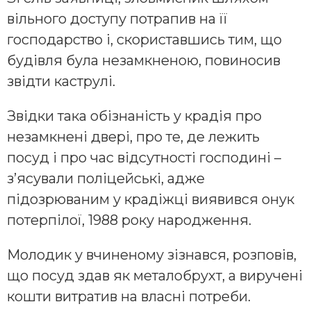
вільного доступу потрапив на її
господарство і, скориставшись тим, що
будівля була незамкненою, повиносив
звідти каструлі.
Звідки така обізнаність у крадія про
незамкнені двері, про те, де лежить
посуд і про час відсутності господині –
з’ясували поліцейські, адже
підозрюваним у крадіжці виявився онук
потерпілої, 1988 року народження.
Молодик у вчиненому зізнався, розповів,
що посуд здав як металобрухт, а виручені
кошти витратив на власні потреби.