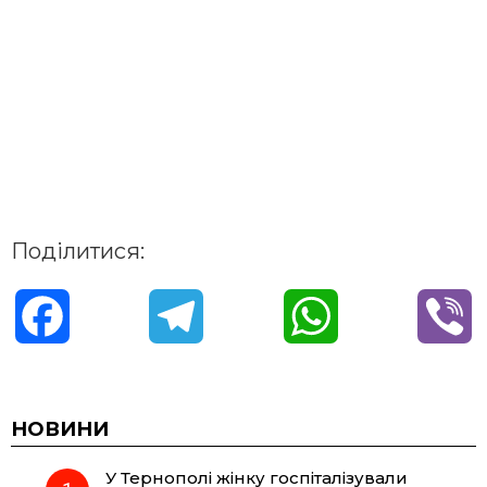
Поділитися:
F
T
W
V
a
e
h
i
c
l
a
b
НОВИНИ
У Тернополі жінку госпіталізували
e
e
t
e