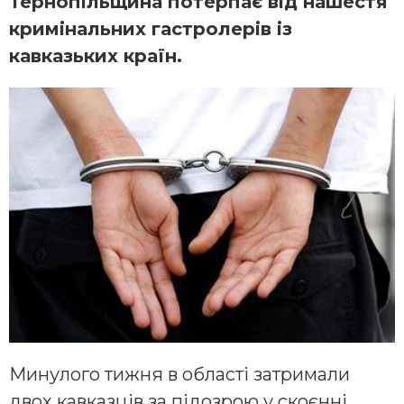
Тернопільщина потерпає від нашестя
кримінальних гастролерів із
кавказьких країн.
Минулого тижня в області затримали
двох кавказців за підозрою у скоєнні