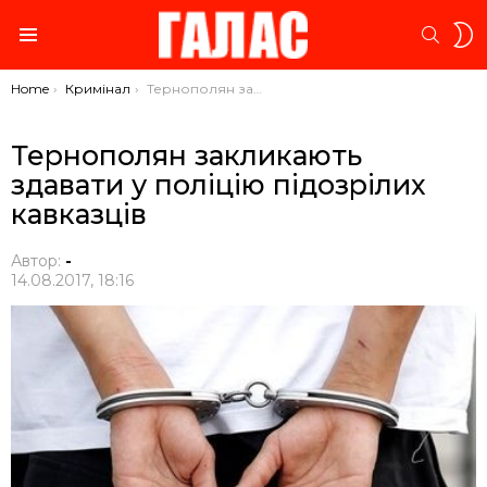
S
SEARC
S
Menu
You are here:
Home
Кримінал
Тернополян закликають здавати у поліцію підозрілих кавказців
Тернополян закликають
здавати у поліцію підозрілих
кавказців
Автор:
-
14.08.2017, 18:16