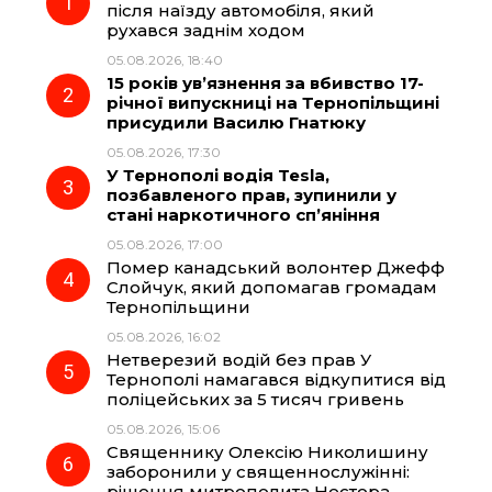
після наїзду автомобіля, який
рухався заднім ходом
b
g
s
r
05.08.2026, 18:40
15 років ув’язнення за вбивство 17-
o
r
A
річної випускниці на Тернопільщині
присудили Василю Гнатюку
05.08.2026, 17:30
o
a
p
У Тернополі водія Tesla,
позбавленого прав, зупинили у
k
m
p
стані наркотичного сп’яніння
05.08.2026, 17:00
Помер канадський волонтер Джефф
Слойчук, який допомагав громадам
Тернопільщини
05.08.2026, 16:02
Нетверезий водій без прав У
Тернополі намагався відкупитися від
поліцейських за 5 тисяч гривень
05.08.2026, 15:06
Священнику Олексію Николишину
заборонили у священнослужінні:
рішення митрополита Нестора