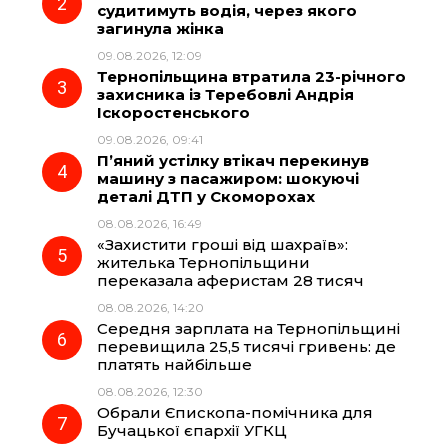
судитимуть водія, через якого
o
r
A
загинула жінка
09.08.2026, 12:09
Тернопільщина втратила 23-річного
o
a
p
захисника із Теребовлі Андрія
Іскоростенського
k
m
p
09.08.2026, 09:41
П’яний устілку втікач перекинув
машину з пасажиром: шокуючі
деталі ДТП у Скоморохах
08.08.2026, 16:49
«Захистити гроші від шахраїв»:
жителька Тернопільщини
переказала аферистам 28 тисяч
08.08.2026, 14:20
Середня зарплата на Тернопільщині
перевищила 25,5 тисячі гривень: де
платять найбільше
08.08.2026, 12:30
Обрали Єпископа-помічника для
Бучацької єпархії УГКЦ