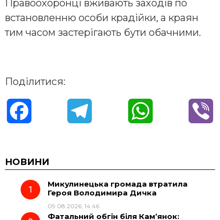
Правоохоронці вживають заходів по
встановленню особи крадійки, а краян
тим часом застерігають бути обачними.
Поділитися:
F
T
W
V
a
e
h
i
c
l
a
b
НОВИНИ
Микулинецька громада втратила
e
e
t
e
Героя Володимира Дичка
09.08.2026, 14:46
b
g
s
r
Фатальний обгін біля Кам’янок: