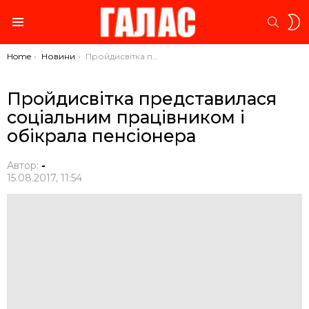
S
SEARC
S
Menu
You are here:
Home
Новини
Пройдисвітка представилася соціальним працівником і обікрала пенсіонера
Пройдисвітка представилася
соціальним працівником і
обікрала пенсіонера
Автор:
-
15.08.2017, 11:54