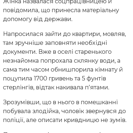
Жінка назвалася соцпрацівницею й
повідомила, що принесла матеріальну
допомогу від держави.
Напросилася зайти до квартири, мовляв,
там зручніше заповняти необхідні
документи. Вже в оселі старенького
незнайомка попрохала склянку води, а
сама тим часом обнишпорила кімнату й
поцупила 1700 гривень та 5 фунтів
стерлінгів, відтак накивала п’ятами.
Зрозумівши, що в нього в помешканні
побувала злодійка, чоловік звернувся до
поліції, але описати кривдницю не зумів.