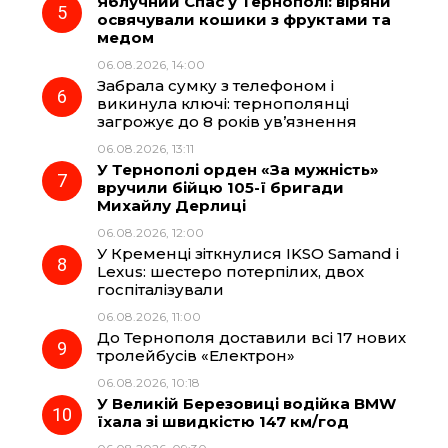
Яблучний Спас у Тернополі: віряни
освячували кошики з фруктами та
медом
06.08.2026, 14:00
Забрала сумку з телефоном і
викинула ключі: тернополянці
загрожує до 8 років ув’язнення
06.08.2026, 13:11
У Тернополі орден «За мужність»
вручили бійцю 105-ї бригади
Михайлу Дерлиці
06.08.2026, 12:00
У Кременці зіткнулися IKSO Samand і
Lexus: шестеро потерпілих, двох
госпіталізували
06.08.2026, 11:00
До Тернополя доставили всі 17 нових
тролейбусів «Електрон»
06.08.2026, 10:18
У Великій Березовиці водійка BMW
їхала зі швидкістю 147 км/год