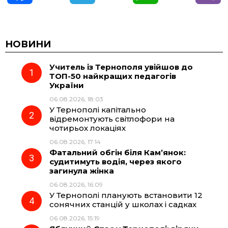
a
e
h
i
c
l
a
b
НОВИНИ
Учитель із Тернополя увійшов до
e
e
t
e
ТОП-50 найкращих педагогів
України
b
g
s
r
06.08.2026, 18:03
У Тернополі капітально
o
r
A
відремонтують світлофори на
чотирьох локаціях
06.08.2026, 17:14
o
a
p
Фатальний обгін біля Кам’янок:
судитимуть водія, через якого
k
m
p
загинула жінка
06.08.2026, 16:09
У Тернополі планують встановити 12
сонячних станцій у школах і садках
06.08.2026, 15:19