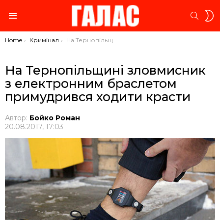
S
SEARC
S
Menu
You are here:
Home
Кримінал
На Тернопільщині зловмисник з електронним браслетом примудрився ходити красти
На Тернопільщині зловмисник
з електронним браслетом
примудрився ходити красти
Автор:
Бойко Роман
20.08.2017, 17:03