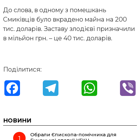
До слова, в одному з помешкань
Смиківців було вкрадено майна на 200
тис. доларів. Заставу злодієві призначили
в мільйон грн. – це 40 тис. доларів.
Поділитися:
F
T
W
V
a
e
h
i
c
l
a
b
НОВИНИ
Обрали Єпископа-помічника для
e
e
t
e