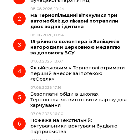
Бучацької єпархії УГКЦ
08.08.2026, 10:44
b
g
s
r
На Тернопільщині зіткнулися три
автомобілі: до лікарні потрапили
o
r
A
двоє водіїв і дитина
08.08.2026, 09:14
15-річного волонтера із Заліщиків
o
a
p
нагородили церковною медаллю
за допомогу ЗСУ
k
m
p
07.08.2026, 18:07
Як військовим у Тернополі отримати
перший внесок за іпотекою
«єОселя»
07.08.2026, 17:16
Безоплатні обіди в школах
Тернополя: як виготовити картку для
харчування
07.08.2026, 16:00
Пожежа на Текстильній:
рятувальники врятували будівлю
підприємства
07.08.2026, 15:02