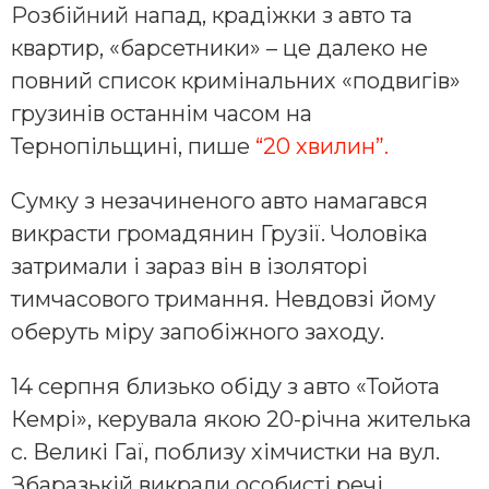
Розбійний напад, крадіжки з авто та
квартир, «барсетники» – це далеко не
повний список кримінальних «подвигів»
грузинів останнім часом на
Тернопільщині, пише
“20 хвилин”.
Сумку з незачиненого авто намагався
викрасти громадянин Грузії. Чоловіка
затримали і зараз він в ізоляторі
тимчасового тримання. Невдовзі йому
оберуть міру запобіжного заходу.
14 серпня близько обіду з авто «Тойота
Кемрі», керувала якою 20-річна жителька
с. Великі Гаї, поблизу хімчистки на вул.
Збаразькій викрали особисті речі