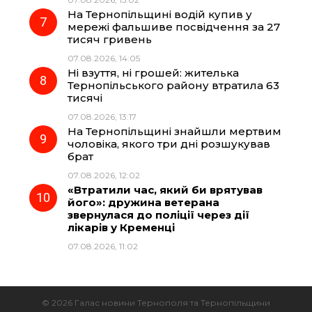
На Тернопільщині водій купив у
мережі фальшиве посвідчення за 27
тисяч гривень
07.08.2026, 14:05
Ні взуття, ні грошей: жителька
Тернопільського району втратила 63
тисячі
07.08.2026, 13:17
На Тернопільщині знайшли мертвим
чоловіка, якого три дні розшукував
брат
07.08.2026, 12:02
«Втратили час, який би врятував
його»: дружина ветерана
звернулася до поліції через дії
лікарів у Кременці
07.08.2026, 11:02
© 2026 Галас новини Тернополя та Тернопільщини