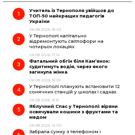
Учитель із Тернополя увійшов до
e
e
t
e
ТОП-50 найкращих педагогів
України
b
g
s
r
06.08.2026, 18:03
У Тернополі капітально
o
r
A
відремонтують світлофори на
чотирьох локаціях
06.08.2026, 17:14
o
a
p
Фатальний обгін біля Кам’янок:
судитимуть водія, через якого
k
m
p
загинула жінка
06.08.2026, 16:09
У Тернополі планують встановити 12
сонячних станцій у школах і садках
06.08.2026, 15:19
Яблучний Спас у Тернополі: віряни
освячували кошики з фруктами та
медом
06.08.2026, 14:00
Забрала сумку з телефоном і