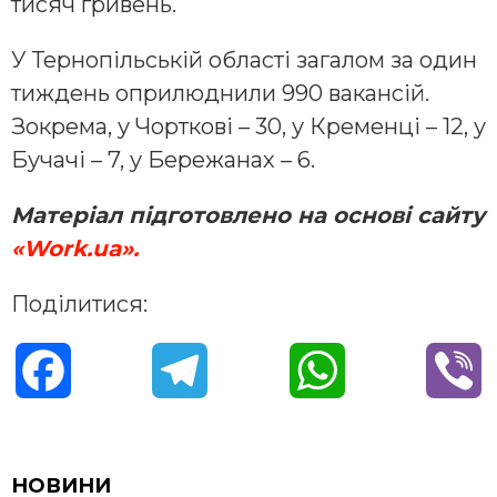
тисяч гривень.
У Тернопільській області загалом за один
тиждень оприлюднили 990 вакансій.
Зокрема, у Чорткові – 30, у Кременці – 12, у
Бучачі – 7, у Бережанах – 6.
Матеріал підготовлено на основі
сайту
«Work.ua».
Поділитися:
F
T
W
V
a
e
h
i
c
l
a
b
НОВИНИ