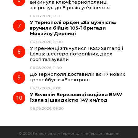
викинула ключі: тернополянці
загрожує до 8 років ув’язнення
06.08.2026, 13:11
У Тернополі орден «За мужність»
вручили бійцю 105-ї бригади
Михайлу Дерлиці
06.08.2026, 12:00
У Кременці зіткнулися IKSO Samand і
Lexus: шестеро потерпілих, двох
госпіталізували
06.08.2026, 11:00
До Тернополя доставили всі 17 нових
тролейбусів «Електрон»
06.08.2026, 10:18
У Великій Березовиці водійка BMW
їхала зі швидкістю 147 км/год
06.08.2026, 09:30
© 2026 Галас новини Тернополя та Тернопільщини