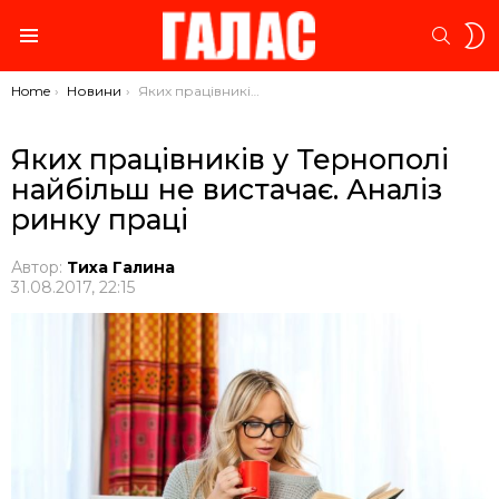
S
SEARC
S
Menu
You are here:
Home
Новини
Яких працівників у Тернополі найбільш не вистачає. Аналіз ринку праці
Яких працівників у Тернополі
найбільш не вистачає. Аналіз
ринку праці
Автор:
Тиха Галина
31.08.2017, 22:15