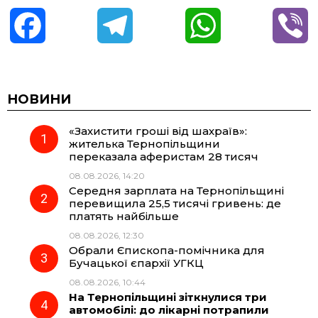
F
T
W
V
a
e
h
i
c
l
a
b
НОВИНИ
«Захистити гроші від шахраїв»:
e
e
t
e
жителька Тернопільщини
переказала аферистам 28 тисяч
b
g
s
r
08.08.2026, 14:20
Середня зарплата на Тернопільщині
o
r
A
перевищила 25,5 тисячі гривень: де
платять найбільше
08.08.2026, 12:30
o
a
p
Обрали Єпископа-помічника для
Бучацької єпархії УГКЦ
k
m
p
08.08.2026, 10:44
На Тернопільщині зіткнулися три
автомобілі: до лікарні потрапили