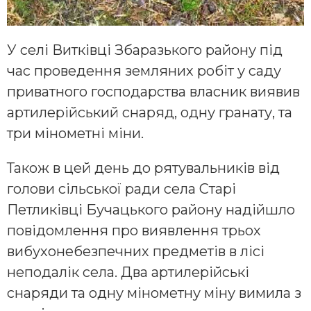
У селі Витківці Збаразького району під
час проведення земляних робіт у саду
приватного господарства власник виявив
артилерійський снаряд, одну гранату, та
три мінометні міни.
Також в цей день до рятувальників від
голови сільської ради села Старі
Петликівці Бучацького району надійшло
повідомлення про виявлення трьох
вибухонебезпечних предметів в лісі
неподалік села. Два артилерійські
снаряди та одну мінометну міну вимила з