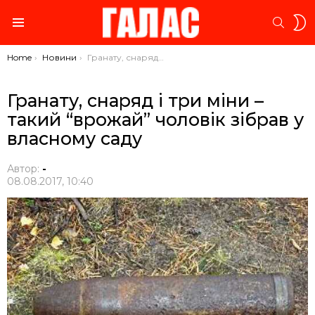
S
SEARC
S
Menu
You are here:
Home
Новини
Гранату, снаряд і три міни – такий “врожай” чоловік зібрав у власному саду
Гранату, снаряд і три міни –
такий “врожай” чоловік зібрав у
власному саду
Автор:
-
08.08.2017, 10:40