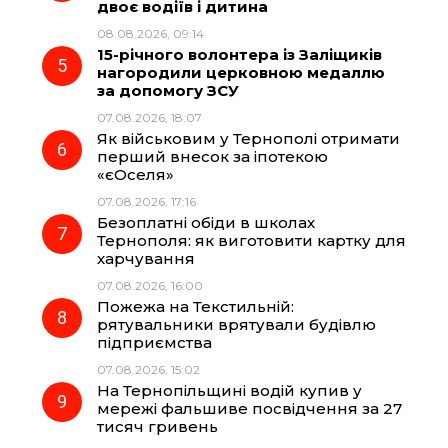
двоє водіїв і дитина
08.08.2026, 09:14
15-річного волонтера із Заліщиків
нагородили церковною медаллю
за допомогу ЗСУ
07.08.2026, 18:07
Як військовим у Тернополі отримати
перший внесок за іпотекою
«єОселя»
07.08.2026, 17:16
Безоплатні обіди в школах
Тернополя: як виготовити картку для
харчування
07.08.2026, 16:00
Пожежа на Текстильній:
рятувальники врятували будівлю
підприємства
07.08.2026, 15:02
На Тернопільщині водій купив у
мережі фальшиве посвідчення за 27
тисяч гривень