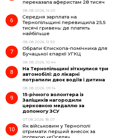
переказала аферистам 28 тисяч
08.08.2026, 14:20
Середня зарплата на
Тернопільщині перевищила 25,5
тисячі гривень: де платять
найбільше
08.08.2026, 12:30
Обрали Єпископа-помічника для
Бучацької єпархії УГКЦ
08.08.2026, 10:44
На Тернопільщині зіткнулися три
автомобілі: до лікарні
потрапили двоє водіїв і дитина
08.08.2026, 09:14
15-річного волонтера із
Заліщиків нагородили
церковною медаллю за
допомогу ЗСУ
07.08.2026, 18:07
Як військовим у Тернополі
отримати перший внесок за
іпотекою «єОселя»