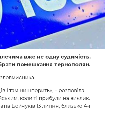
плечима вже не одну судимість.
ібрати помешкання тернополян.
 зловмисника.
дів і там нишпорить», – розповіла
ьким, коли ті прибули на виклик.
тів Бойчуків 13 липня, близько 4-ї