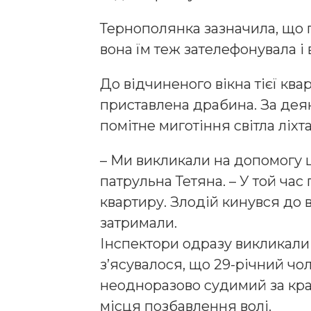
Тернополянка зазначила, що г
вона їм теж зателефонувала і 
До відчиненого вікна тієї кв
приставлена драбина. За дея
помітне миготіння світла ліхт
– Ми викликали на допомогу щ
патрульна Тетяна. – У той час
квартиру. Злодій кинувся до 
затримали.
Інспектори одразу викликали
з’ясувалося, що 29-річний чо
неодноразово судимий за кр
місця позбавлення волі.