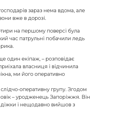
осподарів зараз нема вдома, але
вони вже в дорозі.
артири на першому поверсі була
кий час патрульні побачили ледь
арика.
е один екіпаж, – розповідає
 приїхала власниця і відчинила
вікна, ми його оперативно
 слідчо-оперативну групу. Згодом
ловік – уродженець Запоріжжя. Він
адіжки і нещодавно вийшов з