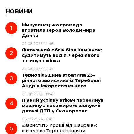
НОВИНИ
Микулинецька громада
втратила Героя Володимира
Дичка
09.08.2026, 14:46
Фатальний обгін біля Кам’янок:
судитимуть водія, через якого
загинула жінка
09.08.2026, 12:09
Тернопільщина втратила 23-
річного захисника із Теребовлі
Андрія Іскоростенського
09.08.2026, 09:41
П’яний устілку втікач перекинув
машину з пасажиром: шокуючі
деталі ДТП у Скоморохах
08.08.2026, 16:49
«Захистити гроші від шахраїв»:
жителька Тернопільщини