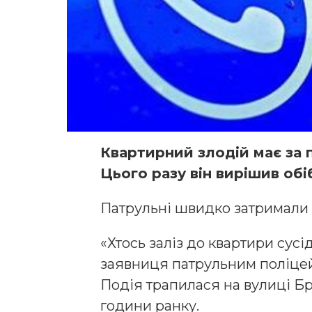
Квартирний злодій має за 
Цього разу він вирішив об
Патрульні швидко затримали
«Хтось заліз до квартири сусі
заявниця патрульним поліцейс
Подія трапилася на вулиці Бра
години ранку.