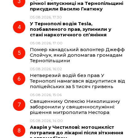
річної випускниці на Тернопільщині
k
m
p
присудили Василю Гнатюку
05.08.2026, 17:30
У Тернополі водія Tesla,
позбавленого прав, зупинили у
стані наркотичного сп’яніння
05.08.2026, 17:00
Помер канадський волонтер Джефф
Слойчук, який допомагав громадам
Тернопільщини
05.08.2026, 16:02
Нетверезий водій без прав У
Тернополі намагався відкупитися від
поліцейських за 5 тисяч гривень
05.08.2026, 15:06
Священнику Олексію Николишину
заборонили у священнослужінні:
рішення митрополита Нестора
05.08.2026, 14:00
Аварія у Чистилові: мотоцикліст
потрапив до лікарні після зіткнення