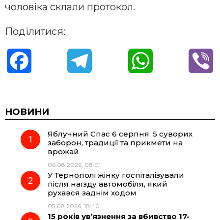
чоловіка склали протокол.
Поділитися:
F
T
W
V
a
e
h
i
c
l
a
b
НОВИНИ
Яблучний Спас 6 серпня: 5 суворих
e
e
t
e
заборон, традиції та прикмети на
врожай
b
g
s
r
06.08.2026, 08:01
У Тернополі жінку госпіталізували
o
r
A
після наїзду автомобіля, який
рухався заднім ходом
05.08.2026, 18:40
o
a
p
15 років ув’язнення за вбивство 17-