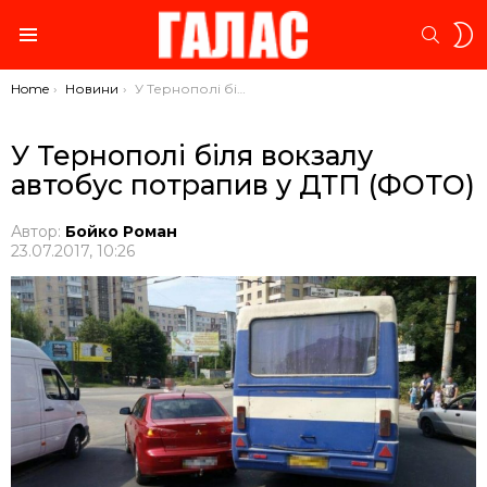
S
SEARC
S
Menu
You are here:
Home
Новини
У Тернополі біля вокзалу автобус потрапив у ДТП (ФОТО)
У Тернополі біля вокзалу
автобус потрапив у ДТП (ФОТО)
Автор:
Бойко Роман
23.07.2017, 10:26