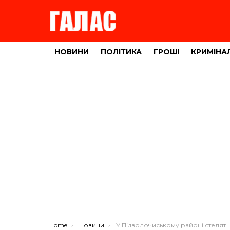
НОВИНИ
ПОЛІТИКА
ГРОШІ
КРИМІНА
You are here:
Home
Новини
У Підволочиському районі стелять асфальт на двох місцевих дорогах