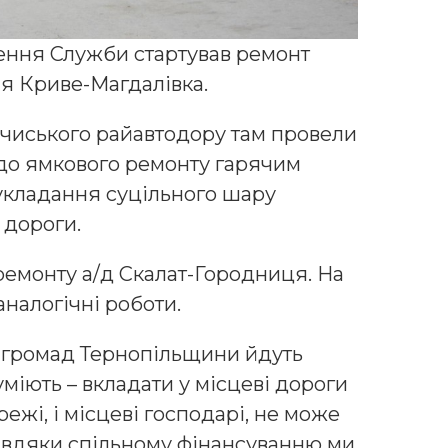
ення Служби стартував ремонт
я Криве-Магдалівка.
очиського райавтодору там провели
до ямкового ремонту гарячим
 укладання суцільного шару
 дороги.
емонту а/д Скалат-Городниця. На
налогічні роботи.
х громад Тернопільщини йдуть
уміють – вкладати у місцеві дороги
ежі, і місцеві господарі, не може
завдяки спільному фінансуванню ми