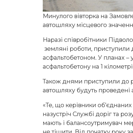
Минулого вівторка на Замовл
автошляху місцевого значенн
Наразі співробітники Підвол
земляні роботи, приступили 
асфальтобетоном. У планах –
асфальтобетону на 1 кілометрі
Також днями приступили до р
автошляху будуть проведені а
«Те, що керівники об’єднани
назустріч Службі доріг та роз
мають і балансоутримувач мер
не тішити. Від початку року 