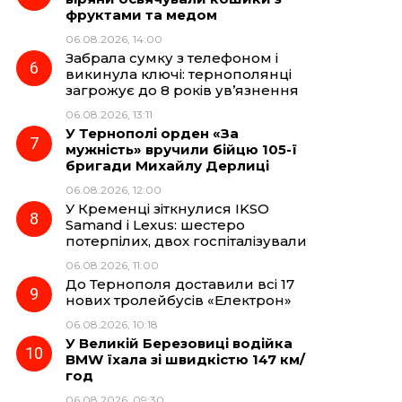
фруктами та медом
06.08.2026, 14:00
Забрала сумку з телефоном і
викинула ключі: тернополянці
загрожує до 8 років ув’язнення
06.08.2026, 13:11
У Тернополі орден «За
мужність» вручили бійцю 105-ї
бригади Михайлу Дерлиці
06.08.2026, 12:00
У Кременці зіткнулися IKSO
Samand і Lexus: шестеро
потерпілих, двох госпіталізували
06.08.2026, 11:00
До Тернополя доставили всі 17
нових тролейбусів «Електрон»
06.08.2026, 10:18
У Великій Березовиці водійка
BMW їхала зі швидкістю 147 км/
год
06.08.2026, 09:30