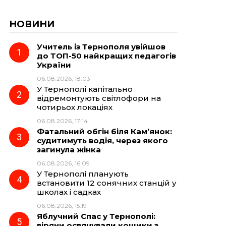
НОВИНИ
Учитель із Тернополя увійшов
до ТОП-50 найкращих педагогів
України
06.08.2026, 18:03
У Тернополі капітально
відремонтують світлофори на
чотирьох локаціях
06.08.2026, 17:14
Фатальний обгін біля Кам’янок:
судитимуть водія, через якого
загинула жінка
06.08.2026, 16:09
У Тернополі планують
встановити 12 сонячних станцій у
школах і садках
06.08.2026, 15:19
Яблучний Спас у Тернополі:
віряни освячували кошики з