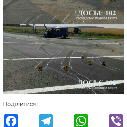
Поділитися:
F
T
W
V