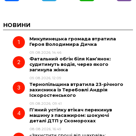
a
e
h
i
c
l
a
b
НОВИНИ
Микулинецька громада втратила
e
e
t
e
Героя Володимира Дичка
09.08.2026, 14:46
b
g
s
r
Фатальний обгін біля Кам’янок:
судитимуть водія, через якого
o
r
A
загинула жінка
09.08.2026, 12:09
Тернопільщина втратила 23-річного
o
a
p
захисника із Теребовлі Андрія
Іскоростенського
k
m
p
09.08.2026, 09:41
П’яний устілку втікач перекинув
машину з пасажиром: шокуючі
деталі ДТП у Скоморохах
08.08.2026, 16:49
«Захистити гроші від шахраїв»: