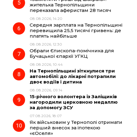
жителька Тернопільщини
переказала аферистам 28 тисяч
08.08.2026, 14:20
Середня зарплата на Тернопільщині
перевищила 25,5 тисячі гривень: де
платять найбільше
08.08.2026, 12:30
Обрали Єпископа-помічника для
Бучацької єпархії УГКЦ
08.08.2026, 10:44
На Тернопільщині зіткнулися три
автомобілі: до лікарні потрапили
двоє водіїв і дитина
08.08.2026, 09:14
15-річного волонтера із Заліщиків
нагородили церковною медаллю
за допомогу ЗСУ
07.08.2026, 18:07
Як військовим у Тернополі отримати
перший внесок за іпотекою
«єОселя»