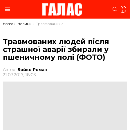
S
SEARC
S
Menu
You are here:
Home
Новини
Травмованих людей після страшної аварії збирали у пшеничному полі (ФОТО)
Травмованих людей після
страшної аварії збирали у
пшеничному полі (ФОТО)
Автор:
Бойко Роман
21.07.2017, 18:03