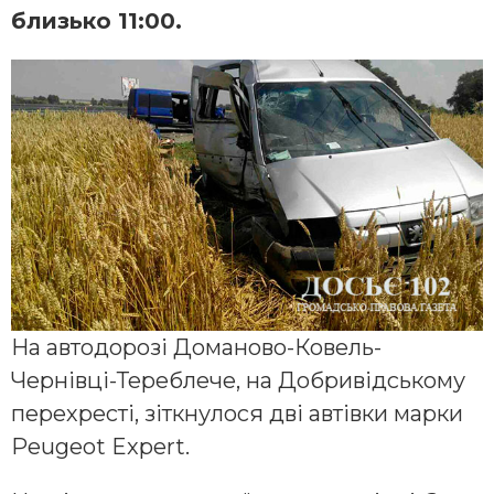
близько 11:00.
На автодорозі Доманово-Ковель-
Чернівці-Тереблече, на Добривідському
перехресті, зіткнулося дві автівки марки
Peugeot Expert.