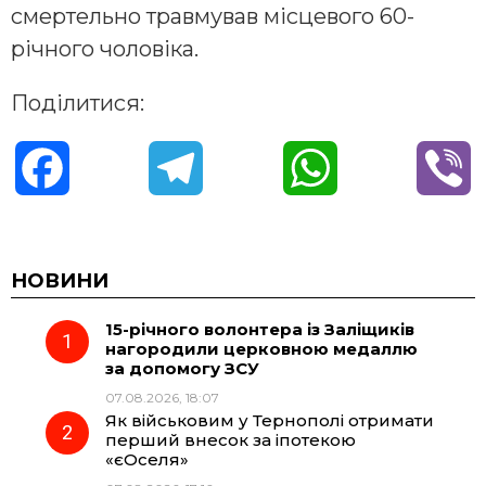
смертельно травмував місцевого 60-
річного чоловіка.
Поділитися:
F
T
W
V
a
e
h
i
c
l
a
b
НОВИНИ
15-річного волонтера із Заліщиків
e
e
t
e
нагородили церковною медаллю
за допомогу ЗСУ
b
g
s
r
07.08.2026, 18:07
Як військовим у Тернополі отримати
o
r
A
перший внесок за іпотекою
«єОселя»