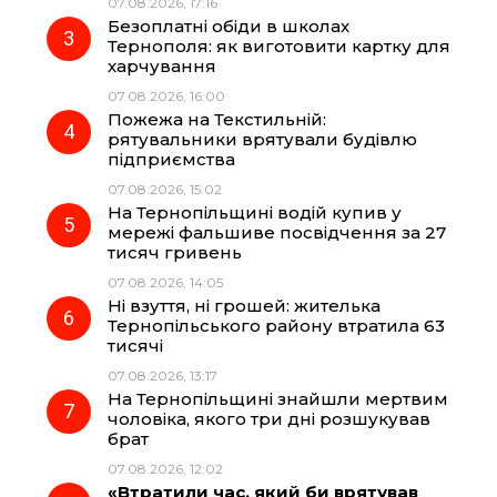
07.08.2026, 17:16
o
a
p
Безоплатні обіди в школах
Тернополя: як виготовити картку для
k
m
p
харчування
07.08.2026, 16:00
Пожежа на Текстильній:
рятувальники врятували будівлю
підприємства
07.08.2026, 15:02
На Тернопільщині водій купив у
мережі фальшиве посвідчення за 27
тисяч гривень
07.08.2026, 14:05
Ні взуття, ні грошей: жителька
Тернопільського району втратила 63
тисячі
07.08.2026, 13:17
На Тернопільщині знайшли мертвим
чоловіка, якого три дні розшукував
брат
07.08.2026, 12:02
«Втратили час, який би врятував