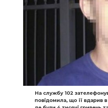
На службу 102 зателефонув
повідомила, що її вдарив в
де були 4 тисячі гривень 