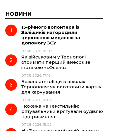
НОВИНИ
15-річного волонтера із
Заліщиків нагородили
церковною медаллю за
допомогу ЗСУ
07.08.2026, 18:07
Як військовим у Тернополі
отримати перший внесок за
іпотекою «єОселя»
07.08.2026, 17:16
Безоплатні обіди в школах
Тернополя: як виготовити картку
для харчування
07.08.2026, 16:00
Пожежа на Текстильній:
рятувальники врятували будівлю
підприємства
07.08.2026, 15:02
На Тернопільщині водій купив у