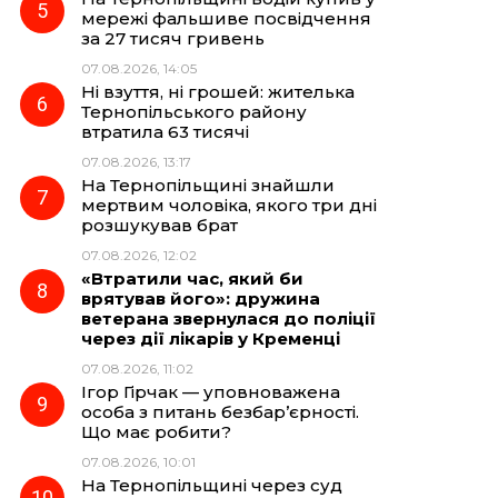
мережі фальшиве посвідчення
за 27 тисяч гривень
07.08.2026, 14:05
Ні взуття, ні грошей: жителька
Тернопільського району
втратила 63 тисячі
07.08.2026, 13:17
На Тернопільщині знайшли
мертвим чоловіка, якого три дні
розшукував брат
07.08.2026, 12:02
«Втратили час, який би
врятував його»: дружина
ветерана звернулася до поліції
через дії лікарів у Кременці
07.08.2026, 11:02
Ігор Гірчак — уповноважена
особа з питань безбар’єрності.
Що має робити?
07.08.2026, 10:01
На Тернопільщині через суд