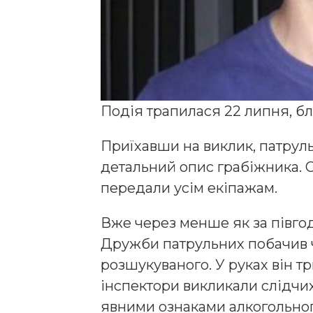
Подія трапилася 22 липня, бли
Приїхавши на виклик, патруль
детальний опис грабіжника. 
передали усім екіпажам.
Вже через менше як за півго
Дружби патрульних побачив ч
розшукуваного. У руках він тр
інспектори викликали слідчих
явними ознаками алкогольног