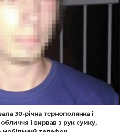
ала 30-річна тернополянка і
 обличчя і вирвав з рук сумку,
та мобільний телефон.