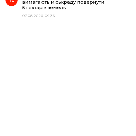
вимагають міськраду повернути
5 гектарів земель
07.08.2026, 09:36