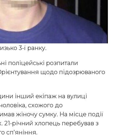
зько 3-ї ранку.
ні поліцейські розпитали
Орієнтування щодо підозрюваного
дини інший екіпаж на вулиці
оловіка, схожого до
имав жіночу сумку. На місце події
. 21-річний хлопець перебував з
о сп’яніння.