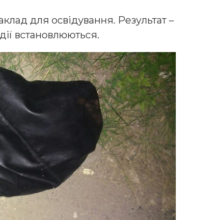
клад для освідування. Результат –
одії встановлюються.