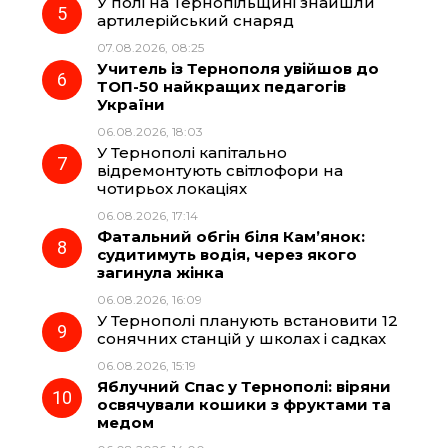
У полі на Тернопільщині знайшли
артилерійський снаряд
07.08.2026, 08:25
Учитель із Тернополя увійшов до
ТОП-50 найкращих педагогів
України
06.08.2026, 18:03
У Тернополі капітально
відремонтують світлофори на
чотирьох локаціях
06.08.2026, 17:14
Фатальний обгін біля Кам’янок:
судитимуть водія, через якого
загинула жінка
06.08.2026, 16:09
У Тернополі планують встановити 12
сонячних станцій у школах і садках
06.08.2026, 15:19
Яблучний Спас у Тернополі: віряни
освячували кошики з фруктами та
медом