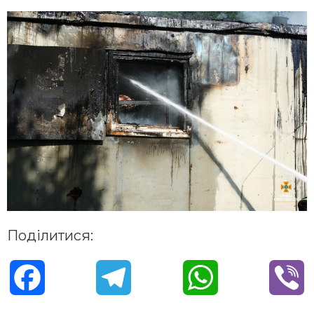
Поділитися:
F
T
W
V
a
e
h
i