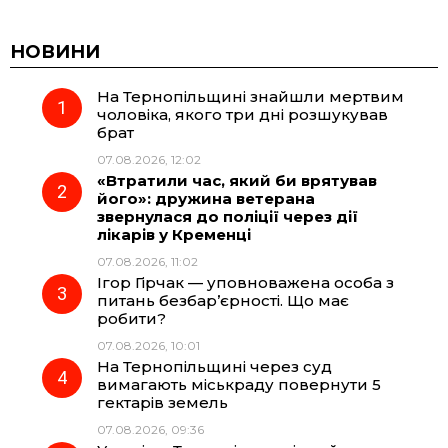
c
l
a
b
НОВИНИ
На Тернопільщині знайшли мертвим
e
e
t
e
чоловіка, якого три дні розшукував
брат
b
g
s
r
07.08.2026, 12:02
«Втратили час, який би врятував
o
r
A
його»: дружина ветерана
звернулася до поліції через дії
лікарів у Кременці
o
a
p
07.08.2026, 11:02
Ігор Гірчак — уповноважена особа з
k
m
p
питань безбар’єрності. Що має
робити?
07.08.2026, 10:01
На Тернопільщині через суд
вимагають міськраду повернути 5
гектарів земель
07.08.2026, 09:36