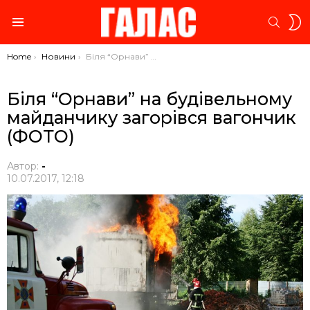
S
SEARC
S
Menu
You are here:
Home
Новини
Біля “Орнави” на будівельному майданчику загорівся вагончик (ФОТО)
Біля “Орнави” на будівельному
майданчику загорівся вагончик
(ФОТО)
Автор:
-
10.07.2017, 12:18