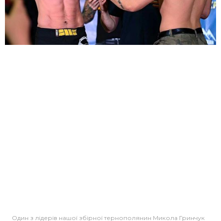
Один з лідерів нашої збірної тернополянин Микола Гринчук