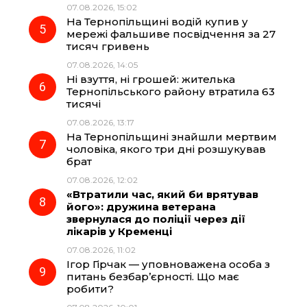
07.08.2026, 15:02
На Тернопільщині водій купив у
мережі фальшиве посвідчення за 27
тисяч гривень
07.08.2026, 14:05
Ні взуття, ні грошей: жителька
Тернопільського району втратила 63
тисячі
07.08.2026, 13:17
На Тернопільщині знайшли мертвим
чоловіка, якого три дні розшукував
брат
07.08.2026, 12:02
«Втратили час, який би врятував
його»: дружина ветерана
звернулася до поліції через дії
лікарів у Кременці
07.08.2026, 11:02
Ігор Гірчак — уповноважена особа з
питань безбар’єрності. Що має
робити?