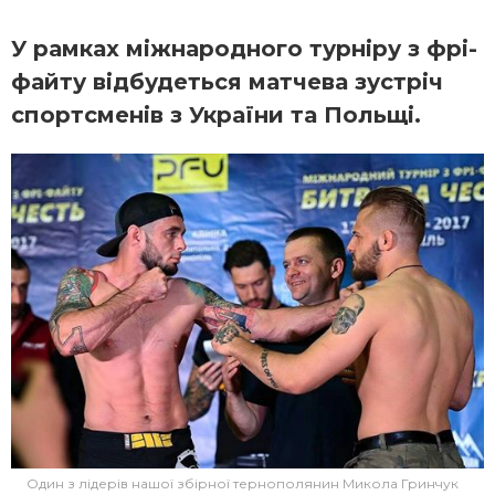
У рамках міжнародного турніру з фрі-
файту відбудеться матчева зустріч
спортсменів з України та Польщі.
Один з лідерів нашої збірної тернополянин Микола Гринчук