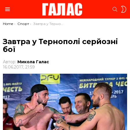
S
SEARC
S
Menu
You are here:
Home
Спорт
Завтра у Тернополі серйозні бої
Завтра у Тернополі серйозні
бої
Автор:
Микола Галас
16.06.2017, 21:59