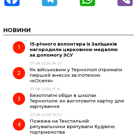
a
e
h
i
c
l
a
b
НОВИНИ
15-річного волонтера із Заліщиків
e
e
t
e
нагородили церковною медаллю
за допомогу ЗСУ
b
g
s
r
07.08.2026, 18:07
Як військовим у Тернополі отримати
o
r
A
перший внесок за іпотекою
«єОселя»
07.08.2026, 17:16
o
a
p
Безоплатні обіди в школах
Тернополя: як виготовити картку для
k
m
p
харчування
07.08.2026, 16:00
Пожежа на Текстильній:
рятувальники врятували будівлю
підприємства