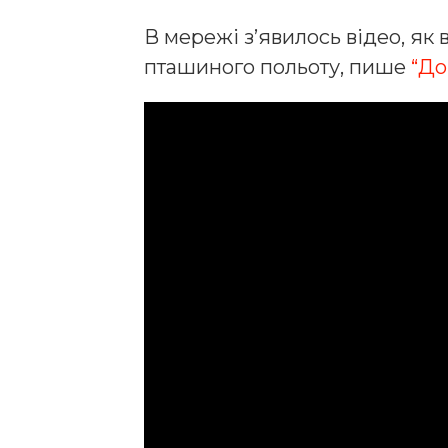
В мережі з’явилось відео, як
пташиного польоту, пише
“До