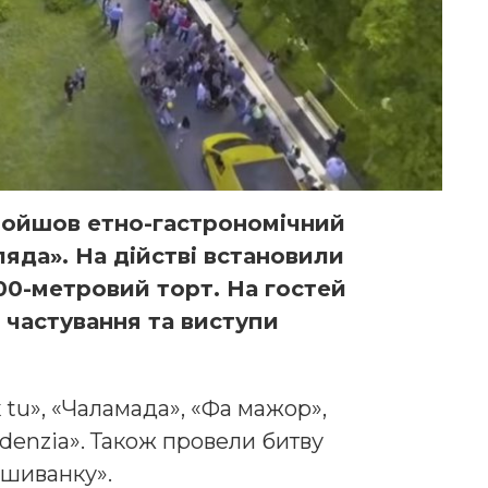
пройшов етно-гастрономічний
яда». На дійстві встановили
00-метровий торт. На гостей
 частування та виступи
 tu», «Чаламада», «Фа мажор»,
adenzia». Також провели битву
ишиванку».