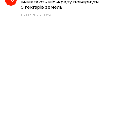
вимагають міськраду повернути
5 гектарів земель
07.08.2026, 09:36