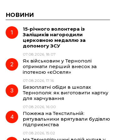
НОВИНИ
15-річного волонтера із
Заліщиків нагородили
церковною медаллю за
допомогу ЗСУ
07.08.2026, 18:07
Як військовим у Тернополі
отримати перший внесок за
іпотекою «єОселя»
07.08.2026, 17:16
Безоплатні обіди в школах
Тернополя: як виготовити картку
для харчування
07.08.2026, 16:00
Пожежа на Текстильній:
рятувальники врятували будівлю
підприємства
07.08.2026, 15:02
На Тернопільщині водій купив у