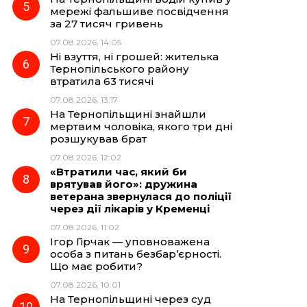
мережі фальшиве посвідчення
за 27 тисяч гривень
07.08.2026, 14:05
Ні взуття, ні грошей: жителька
Тернопільського району
втратила 63 тисячі
07.08.2026, 13:17
На Тернопільщині знайшли
мертвим чоловіка, якого три дні
розшукував брат
07.08.2026, 12:02
«Втратили час, який би
врятував його»: дружина
ветерана звернулася до поліції
через дії лікарів у Кременці
07.08.2026, 11:02
Ігор Гірчак — уповноважена
особа з питань безбар’єрності.
Що має робити?
07.08.2026, 10:01
На Тернопільщині через суд