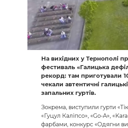
На вихідних у Тернополі 
фестиваль «Галицька дефіл
рекорд: там приготували 1
чекали автентичні галицькі
запальних гуртів.
Зокрема, виступили гурти «Тік
«Гуцул Каліпсо», «Go-A», «Kar
фарбами, конкурс «Одягни в