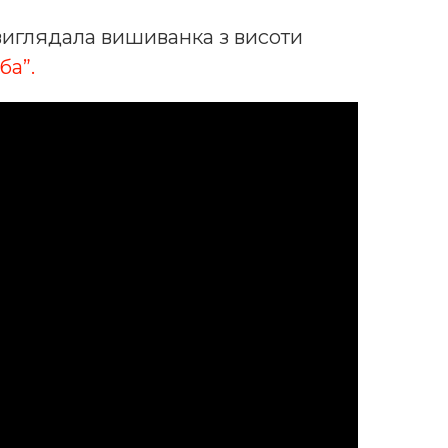
 виглядала вишиванка з висоти
ба”.