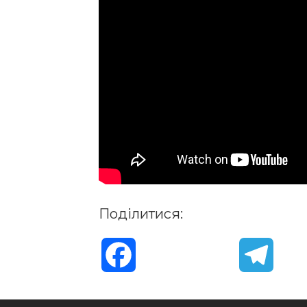
Поділитися:
F
T
a
e