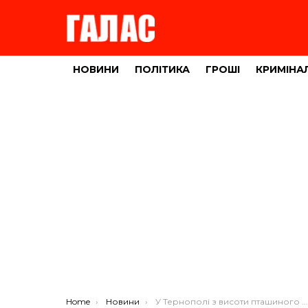
НОВИНИ
ПОЛІТИКА
ГРОШІ
КРИМІНА
You are here:
Home
Новини
У Тернополі з висоти пташиного польоту показали “вау” (ВІДЕО)