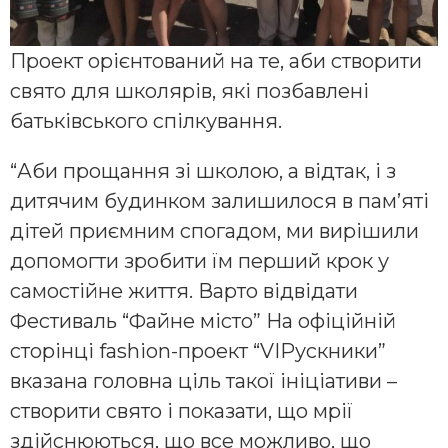
Проект орієнтований на те, аби створити
свято для школярів, які позбавлені
батьківського спілкування.
“Аби прощання зі школою, а відтак, і з
дитячим будинком залишилося в пам’яті
дітей приємним спогадом, ми вирішили
допомогти зробити їм перший крок у
самостійне життя. Варто відвідати
Фестиваль “Файне місто” На офіційній
сторінці fashion-проект “VIPускники”
вказана головна ціль такої ініціативи –
створити свято і показати, що мрії
здійснюються, що все можливо, що