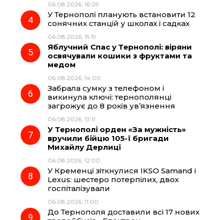
06.08.2026, 16:09
У Тернополі планують встановити 12
сонячних станцій у школах і садках
06.08.2026, 15:19
Яблучний Спас у Тернополі: віряни
освячували кошики з фруктами та
медом
06.08.2026, 14:00
Забрала сумку з телефоном і
викинула ключі: тернополянці
загрожує до 8 років ув’язнення
06.08.2026, 13:11
У Тернополі орден «За мужність»
вручили бійцю 105-ї бригади
Михайлу Дерлиці
06.08.2026, 12:00
У Кременці зіткнулися IKSO Samand і
Lexus: шестеро потерпілих, двох
госпіталізували
06.08.2026, 11:00
До Тернополя доставили всі 17 нових