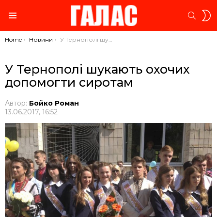
S
SEARC
S
Menu
You are here:
Home
Новини
У Тернополі шукають охочих допомогти сиротам
У Тернополі шукають охочих
допомогти сиротам
Автор:
Бойко Роман
13.06.2017, 16:52