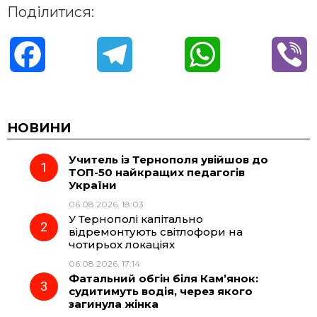
Поділитися:
F
T
W
V
a
e
h
i
c
l
a
b
НОВИНИ
Учитель із Тернополя увійшов до
e
e
t
e
ТОП-50 найкращих педагогів
України
b
g
s
r
06.08.2026, 18:03
У Тернополі капітально
o
r
A
відремонтують світлофори на
чотирьох локаціях
06.08.2026, 17:14
o
a
p
Фатальний обгін біля Кам’янок:
судитимуть водія, через якого
k
m
p
загинула жінка