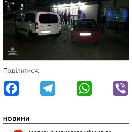
Поділитися:
F
T
W
V
a
e
h
i
c
l
a
b
НОВИНИ