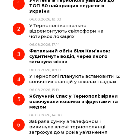
Учитель із Тернополя увійшов до
e
e
t
e
ТОП-50 найкращих педагогів
України
b
g
s
r
06.08.2026, 18:03
У Тернополі капітально
o
r
A
відремонтують світлофори на
чотирьох локаціях
06.08.2026, 17:14
o
a
p
Фатальний обгін біля Кам’янок:
судитимуть водія, через якого
k
m
p
загинула жінка
06.08.2026, 16:09
У Тернополі планують встановити 12
сонячних станцій у школах і садках
06.08.2026, 15:19
Яблучний Спас у Тернополі: віряни
освячували кошики з фруктами та
медом
06.08.2026, 14:00
Забрала сумку з телефоном і
викинула ключі: тернополянці
загрожує до 8 років ув’язнення