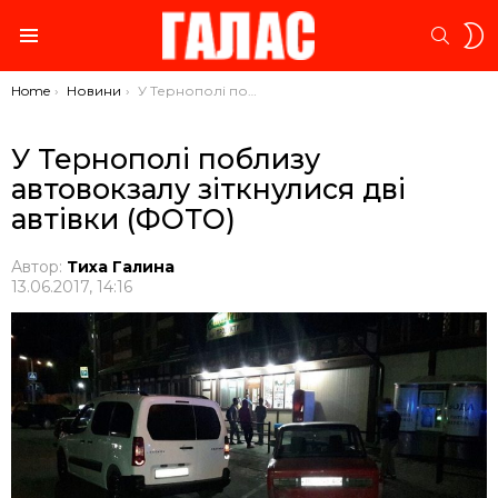
S
SEARC
S
Menu
You are here:
Home
Новини
У Тернополі поблизу автовокзалу зіткнулися дві автівки (ФОТО)
У Тернополі поблизу
автовокзалу зіткнулися дві
автівки (ФОТО)
Автор:
Тиха Галина
13.06.2017, 14:16