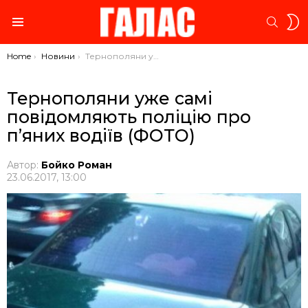
S
SEARC
S
Menu
You are here:
Home
Новини
Тернополяни уже самі повідомляють поліцію про п’яних водіїв (ФОТО)
Тернополяни уже самі
повідомляють поліцію про
п’яних водіїв (ФОТО)
Автор:
Бойко Роман
23.06.2017, 13:00