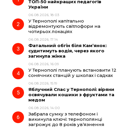
ТОП-50 найкращих педагогів
України
b
g
s
r
06.08.2026, 18:03
У Тернополі капітально
o
r
A
відремонтують світлофори на
чотирьох локаціях
06.08.2026, 17:14
o
a
p
Фатальний обгін біля Кам’янок:
судитимуть водія, через якого
k
m
p
загинула жінка
06.08.2026, 16:09
У Тернополі планують встановити 12
сонячних станцій у школах і садках
06.08.2026, 15:19
Яблучний Спас у Тернополі: віряни
освячували кошики з фруктами та
медом
06.08.2026, 14:00
Забрала сумку з телефоном і
викинула ключі: тернополянці
загрожує до 8 років ув’язнення