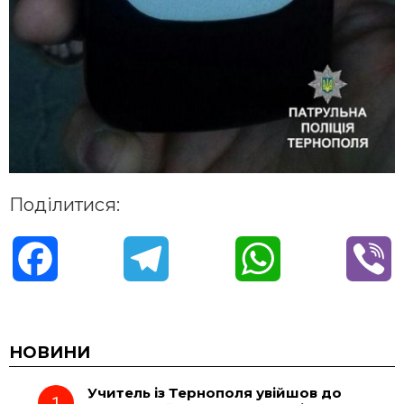
Поділитися:
F
T
W
V
a
e
h
i
c
l
a
b
НОВИНИ
Учитель із Тернополя увійшов до
e
e
t
e