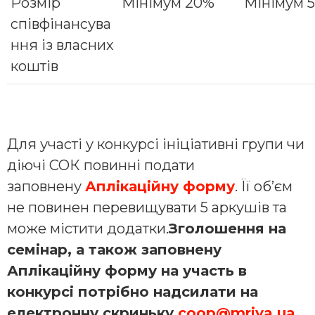
Розмір
Мінімум 20%
Мінімум 
співфінансува
ння із власних
коштів
Для участі у конкурсі ініціативні групи чи
діючі СОК повинні подати
заповнену
Аплікаційну форму
. Її об’єм
не повинен перевищувати 5 аркушів та
може містити додатки.
Зголошення на
семінар, а також заповнену
Аплікаційну форму на участь в
конкурсі потрібно надсилати на
електронну скриньку
coop@mriya.ua
.