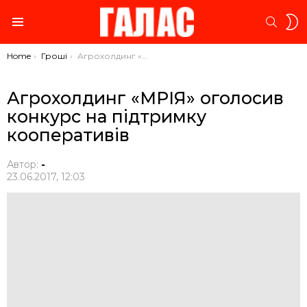
S
SEARC
S
Menu
You are here:
Home
Гроші
Агрохолдинг «МРІЯ» оголосив конкурс на підтримку кооперативів
Агрохолдинг «МРІЯ» оголосив
конкурс на підтримку
кооперативів
Автор:
-
23.06.2017, 12:03