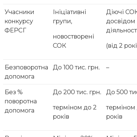
Учасники
Ініціативні
Діючі СОК
конкурсу
групи,
досвідом
ФЕРСГ
діяльност
новостворені
СОК
(від 2 рокі
Безповоротна
До 100 тис. грн.
–
допомога
Без %
До 200 тис. грн.
До 500 тис
поворотна
терміном до 2
терміном 
допомога
років
років