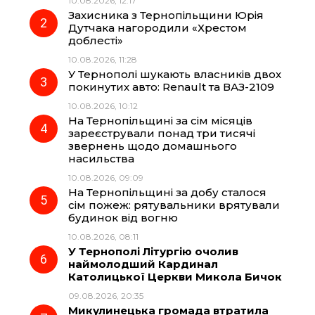
10.08.2026, 12:17
b
g
s
r
Захисника з Тернопільщини Юрія
Дутчака нагородили «Хрестом
o
r
A
доблесті»
10.08.2026, 11:28
У Тернополі шукають власників двох
o
a
p
покинутих авто: Renault та ВАЗ-2109
10.08.2026, 10:12
k
m
p
На Тернопільщині за сім місяців
зареєстрували понад три тисячі
звернень щодо домашнього
насильства
10.08.2026, 09:09
На Тернопільщині за добу сталося
сім пожеж: рятувальники врятували
будинок від вогню
10.08.2026, 08:11
У Тернополі Літургію очолив
наймолодший Кардинал
Католицької Церкви Микола Бичок
09.08.2026, 20:35
Микулинецька громада втратила