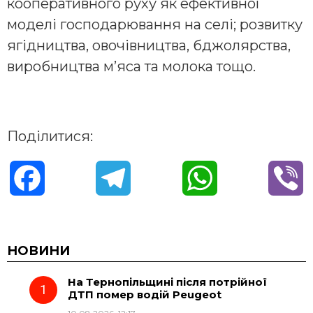
кооперативного руху як ефективної
моделі господарювання на селі; розвитку
ягідництва, овочівництва, бджолярства,
виробництва м’яса та молока тощо.
Поділитися:
F
T
W
V
a
e
h
i
c
l
a
b
НОВИНИ
На Тернопільщині після потрійної
e
e
t
e
ДТП помер водій Peugeot