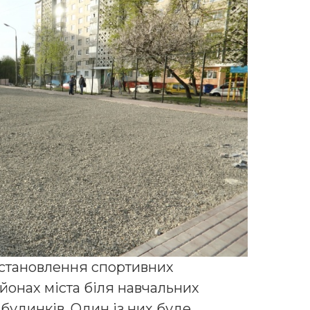
становлення спортивних
йонах міста біля навчальних
 будинків. Один із них буде