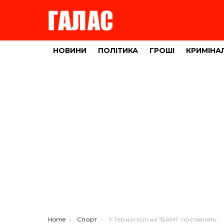
НОВИНИ
ПОЛІТИКА
ГРОШІ
КРИМІНА
You are here:
Home
Спорт
У Тернополі на “БАМі” поставлять вуличні тренажери