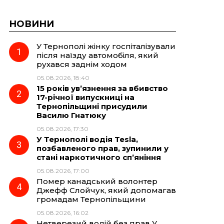
НОВИНИ
У Тернополі жінку госпіталізували
після наїзду автомобіля, який
рухався заднім ходом
05.08.2026, 18:40
15 років ув’язнення за вбивство
17-річної випускниці на
Тернопільщині присудили
Василю Гнатюку
05.08.2026, 17:30
У Тернополі водія Tesla,
позбавленого прав, зупинили у
стані наркотичного сп’яніння
05.08.2026, 17:00
Помер канадський волонтер
Джефф Слойчук, який допомагав
громадам Тернопільщини
05.08.2026, 16:02
Нетверезий водій без прав У