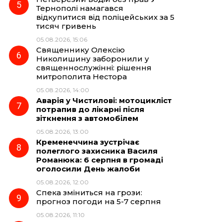
Тернополі намагався
відкупитися від поліцейських за 5
тисяч гривень
05.08.2026, 15:06
Священнику Олексію
Николишину заборонили у
священнослужінні: рішення
митрополита Нестора
05.08.2026, 14:00
Аварія у Чистилові: мотоцикліст
потрапив до лікарні після
зіткнення з автомобілем
05.08.2026, 13:00
Кременеччина зустрічає
полеглого захисника Василя
Романюка: 6 серпня в громаді
оголосили День жалоби
05.08.2026, 12:00
Спека зміниться на грози:
прогноз погоди на 5-7 серпня
05.08.2026, 11:10