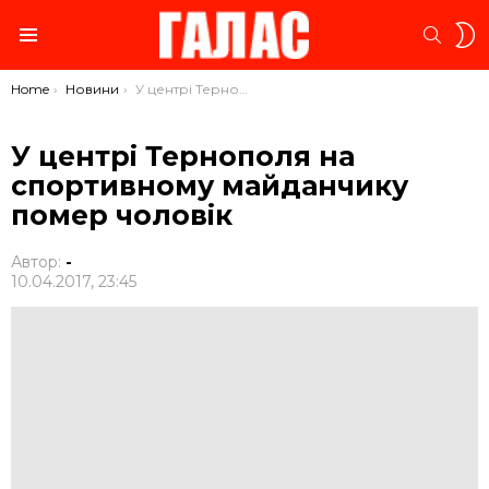
S
SEARC
S
Menu
You are here:
Home
Новини
У центрі Тернополя на спортивному майданчику помер чоловік
У центрі Тернополя на
спортивному майданчику
помер чоловік
Автор:
-
10.04.2017, 23:45