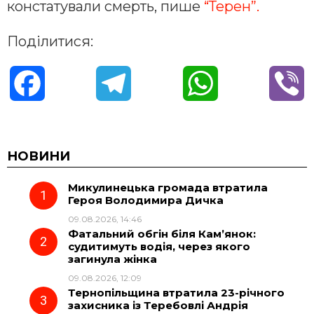
констатували смерть, пише
“Терен”.
Поділитися:
F
T
W
V
a
e
h
i
c
l
a
b
НОВИНИ
Микулинецька громада втратила
e
e
t
e
Героя Володимира Дичка
09.08.2026, 14:46
b
g
s
r
Фатальний обгін біля Кам’янок:
судитимуть водія, через якого
o
r
A
загинула жінка
09.08.2026, 12:09
Тернопільщина втратила 23-річного
o
a
p
захисника із Теребовлі Андрія