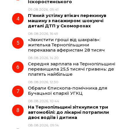
Іскоростенського
k
m
p
09.08.2026, 09:41
П’яний устілку втікач перекинув
машину з пасажиром: шокуючі
деталі ДТП у Скоморохах
08.08.2026, 16:49
«Захистити гроші від шахраїв»:
жителька Тернопільщини
переказала аферистам 28 тисяч
08.08.2026, 14:20
Середня зарплата на Тернопільщині
перевищила 25,5 тисячі гривень: де
платять найбільше
08.08.2026, 12:30
Обрали Єпископа-помічника для
Бучацької єпархії УГКЦ
08.08.2026, 10:44
На Тернопільщині зіткнулися три
автомобілі: до лікарні потрапили
двоє водіїв і дитина
08.08.2026, 09:14