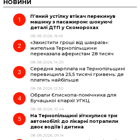
c
l
a
b
НОВИНИ
П’яний устілку втікач перекинув
e
e
t
e
машину з пасажиром: шокуючі
деталі ДТП у Скоморохах
b
g
s
r
08.08.2026, 16:49
«Захистити гроші від шахраїв»:
o
r
A
жителька Тернопільщини
переказала аферистам 28 тисяч
08.08.2026, 14:20
o
a
p
Середня зарплата на Тернопільщині
перевищила 25,5 тисячі гривень: де
k
m
p
платять найбільше
08.08.2026, 12:30
Обрали Єпископа-помічника для
Бучацької єпархії УГКЦ
08.08.2026, 10:44
На Тернопільщині зіткнулися три
автомобілі: до лікарні потрапили
двоє водіїв і дитина
08.08.2026, 09:14