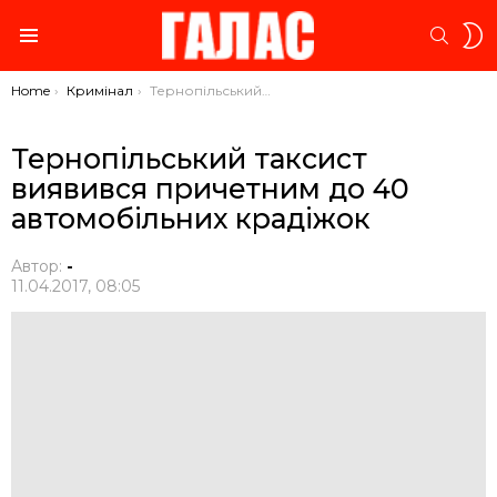
S
SEARC
S
Menu
You are here:
Home
Кримінал
Тернопільський таксист виявився причетним до 40 автомобільних крадіжок
Тернопільський таксист
виявився причетним до 40
автомобільних крадіжок
Автор:
-
11.04.2017, 08:05