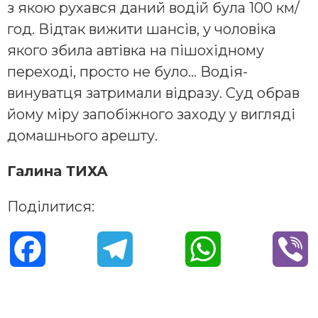
з якою рухався даний водій була 100 км/
год. Відтак вижити шансів, у чоловіка
якого збила автівка на пішохідному
переході, просто не було… Водія-
винуватця затримали відразу. Суд обрав
йому міру запобіжного заходу у вигляді
домашнього арешту.
Галина ТИХА
Поділитися:
F
T
W
V
a
e
h
i